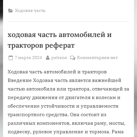
входит
в
Ходовая часть
осмотр
ходовой
части
ходовая часть автомобилей и
автомобиля
тракторов реферат
Posted
By
к
7 марта 2024
pstrans
Комментариев
нет
on
записи
ходовая
Ходовая часть автомобилей и тракторов
часть
Введение Ходовая часть является важнейшей
автомобиле
частью автомобиля или трактора, отвечающей за
и
передачу движения от двигателя к колесам и
тракторов
обеспечение устойчивости и управляемости
реферат
транспортного средства. Она состоит из
различных компонентов, включая раму, мосты,
подвеску, рулевое управление и тормоза. Рама