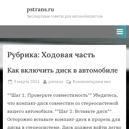
Skip
pstrans.ru
to
Экспертные советы для автомобилистов
content
Рубрика:
Ходовая часть
Как включить диск в автомобиле
Posted
By
к
9 марта 2024
pstrans
Комментариев
нет
on
записи
Как
**Шаг 1: Проверьте совместимость** Убедитесь,
включить
что компакт-диск совместим со стереосистемой
диск
вашего автомобиля. **Шаг 2: Вставьте диск**
в
Осторожно вставьте компакт-диск в прорезь для
автомобиле
диска в стереосистеме. Диск должен войти легко