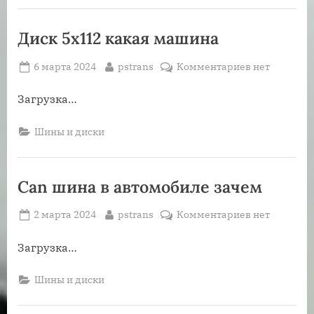
автомобиля
Диск 5х112 какая машина
Posted
By
к
6 марта 2024
pstrans
Комментариев
нет
on
записи
Диск
Загрузка…
5х112
какая
Шины и диски
машина
Can шина в автомобиле зачем
Posted
By
к
2 марта 2024
pstrans
Комментариев
нет
on
записи
Can
Загрузка…
шина
в
Шины и диски
автомобиле
зачем