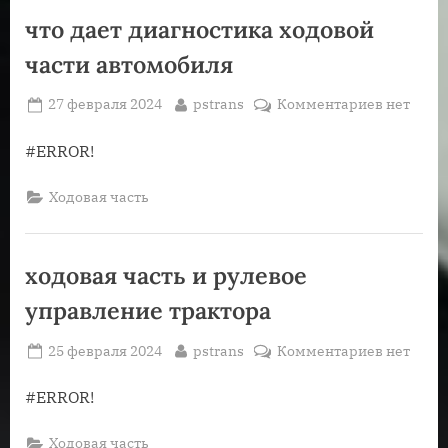
что дает диагностика ходовой
части автомобиля
Posted
By
к
27 февраля 2024
pstrans
Комментариев
нет
on
записи
что
#ERROR!
дает
диагност
Ходовая часть
ходовой
части
автомоб
ходовая часть и рулевое
управление трактора
Posted
By
к
25 февраля 2024
pstrans
Комментариев
нет
on
записи
ходовая
#ERROR!
часть
и
Ходовая часть