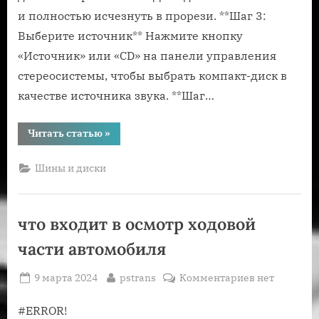
и полностью исчезнуть в прорези. **Шаг 3:
Выберите источник** Нажмите кнопку
«Источник» или «CD» на панели управления
стереосистемы, чтобы выбрать компакт-диск в
качестве источника звука. **Шаг…
“Как
Читать статью
»
включить
диск
в
Шины и диски
автомобиле”
что входит в осмотр ходовой
части автомобиля
Posted
By
к
9 марта 2024
pstrans
Комментариев
нет
on
записи
что
#ERROR!