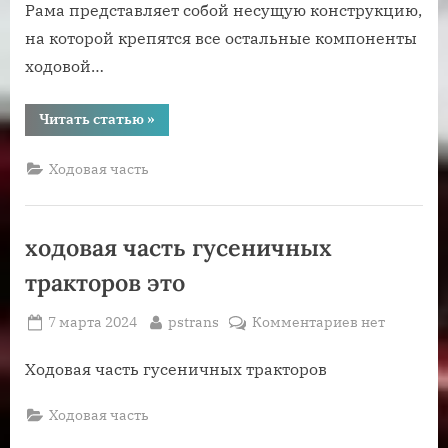
Рама представляет собой несущую конструкцию,
на которой крепятся все остальные компоненты
ходовой…
“ходовая
Читать статью
»
часть
автомобилей
и
Ходовая часть
тракторов
реферат”
ходовая часть гусеничных
тракторов это
Posted
By
к
7 марта 2024
pstrans
Комментариев
нет
on
записи
ходовая
Ходовая часть гусеничных тракторов
часть
гусеничных
Ходовая часть
тракторов