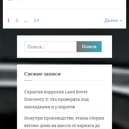
рулевое
управле
трактора
Пагинация
1
2
…
14
Далее
записей
Найти:
Свежие записи
Скрытая коррозия Land Rover
Discovery 3: что проверять под
накладками и у порогов
Изнутри производства: этапы сборки
вагона-дома на шасси от каркаса до