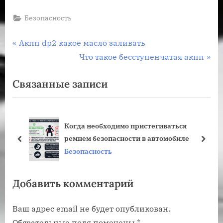
Безопасность
Навигация
П
Акпп dp2 какое масло заливать
р
С
Что такое бесступенчатая акпп
по
е
л
Связанные записи
записям
д
е
ы
д
д
у
Когда необходимо пристегиваться
у
ю
ремнем безопасности в автомобиле
щ
щ
пред
дале
Безопасность
а
а
я
я
Добавить комментарий
з
з
а
а
Ваш адрес email не будет опубликован.
п
п
Обязательные поля помечены
*