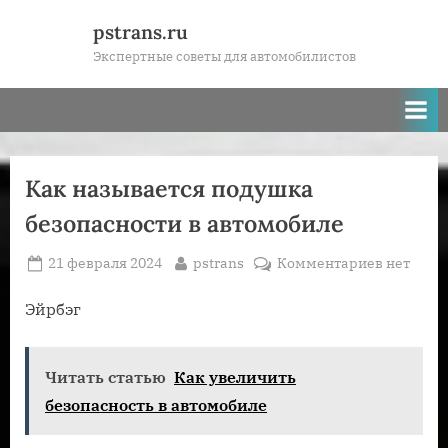
Skip
pstrans.ru
to
Экспертные советы для автомобилистов
content
Как называется подушка
безопасности в автомобиле
Posted
By
к
21 февраля 2024
pstrans
Комментариев
нет
on
записи
Как
Эйрбэг
называет
подушка
Читать статью
Как увеличить
безопасн
в
безопасность в автомобиле
автомоб