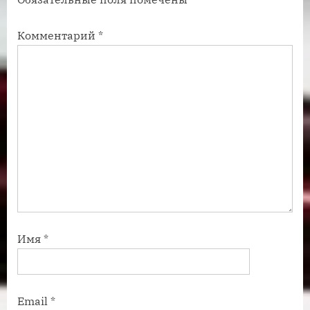
и
и
с
с
Комментарий
*
ь
ь
:
:
Имя
*
Email
*