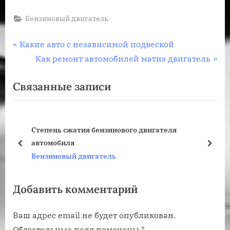
Бензиновый двигатель
Навигация
П
Какие авто с независимой подвеской
р
С
Как ремонт автомобилей матиз двигатель
по
е
л
Связанные записи
записям
д
е
ы
д
д
у
Степень сжатия бензинового двигателя
у
ю
автомобиля
щ
щ
пред
дале
Бензиновый двигатель
а
а
я
я
Добавить комментарий
з
з
а
а
Ваш адрес email не будет опубликован.
п
п
Обязательные поля помечены
*