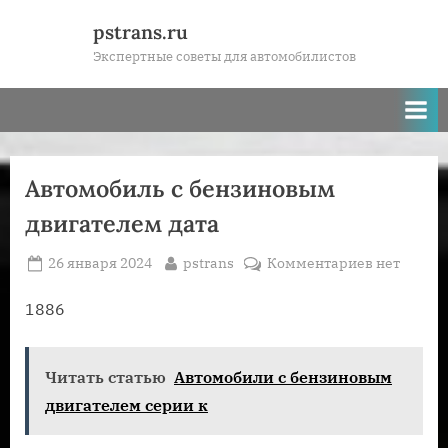
Skip
pstrans.ru
to
Экспертные советы для автомобилистов
content
Автомобиль с бензиновым
двигателем дата
Posted
By
к
26 января 2024
pstrans
Комментариев
нет
on
записи
Автомоби
1886
с
бензинов
Читать статью
Автомобили с бензиновым
двигателе
дата
двигателем серии к