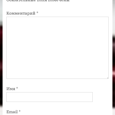
и
и
с
с
Комментарий
*
ь
ь
:
:
Имя
*
Email
*