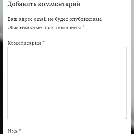
Добавить комментарий
з
з
а
а
Ваш адрес email не будет опубликован.
п
п
Обязательные поля помечены
*
и
и
с
с
Комментарий
*
ь
ь
:
:
Имя
*