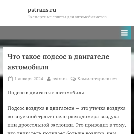
Skip
pstrans.ru
to
Экспертные советы для автомобилистов
content
Что такое подсос в двигателе
автомобиля
Posted
By
к
1 января 2024
pstrans
Комментариев
нет
on
записи
Что
Подсос в двигателе автомобиля
такое
подсос
Подсос воздуха в двигателе — это утечка воздуха
в
во впускной тракт после расходомера воздуха
двигателе
или дроссельной заслонки. Это приводит к тому,
автомобиля
что двигатель получает больше воздуха, чем