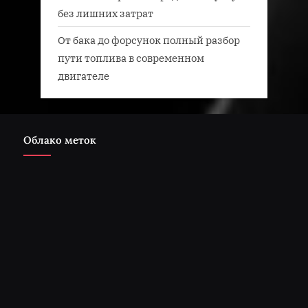
без лишних затрат
От бака до форсунок полный разбор
пути топлива в современном
двигателе
Облако меток