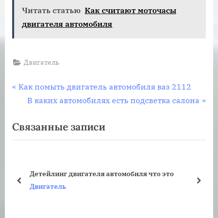
Читать статью
Как считают моточасы
двигателя автомобиля
Двигатель
Навигация
П
Как помыть двигатель автомобиля ваз 2112
р
С
В каких автомобилях есть подсветка салона
по
е
л
Связанные записи
записям
д
е
ы
д
д
у
у
ю
Детейлинг двигателя автомобиля что это
щ
щ
пред
дале
Двигатель
а
а
я
я