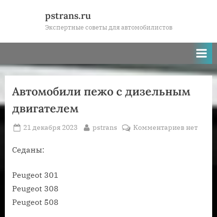
Skip
pstrans.ru
to
Экспертные советы для автомобилистов
content
Автомобили пежо с дизельным
двигателем
Posted
By
к
21 декабря 2023
pstrans
Комментариев
нет
on
записи
Автомоб
Седаны:
пежо
с
Peugeot 301
дизельн
Peugeot 308
двигател
Peugeot 508