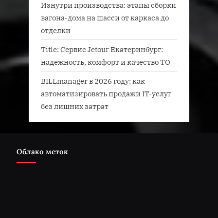
Изнутри производства: этапы сборки
вагона-дома на шасси от каркаса до
отделки
Title: Сервис Jetour Екатеринбург:
надежность, комфорт и качество ТО
BILLmanager в 2026 году: как
автоматизировать продажи IT-услуг
без лишних затрат
Облако меток