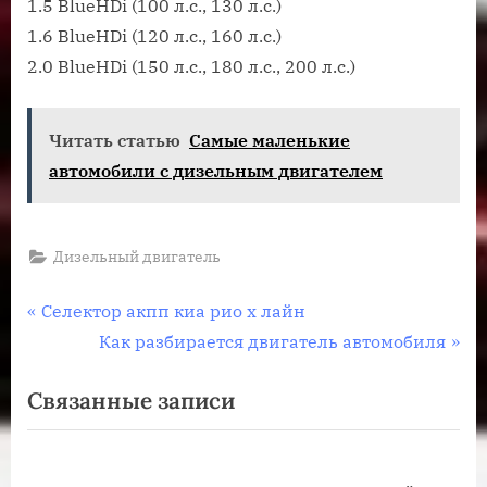
1.5 BlueHDi (100 л.с., 130 л.с.)
1.6 BlueHDi (120 л.с., 160 л.с.)
2.0 BlueHDi (150 л.с., 180 л.с., 200 л.с.)
Читать статью
Самые маленькие
автомобили с дизельным двигателем
Дизельный двигатель
Навигация
П
Селектор акпп киа рио х лайн
р
С
Как разбирается двигатель автомобиля
по
е
л
Связанные записи
записям
д
е
ы
д
д
у