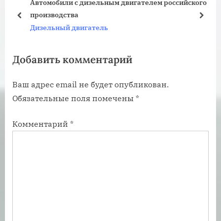
Автомобили с дизельным двигателем российского
у
ю
производства
щ
щ
пред
дале
Дизельный двигатель
а
а
я
я
Добавить комментарий
з
з
а
а
Ваш адрес email не будет опубликован.
п
п
Обязательные поля помечены
*
и
и
с
с
Комментарий
*
ь
ь
:
: