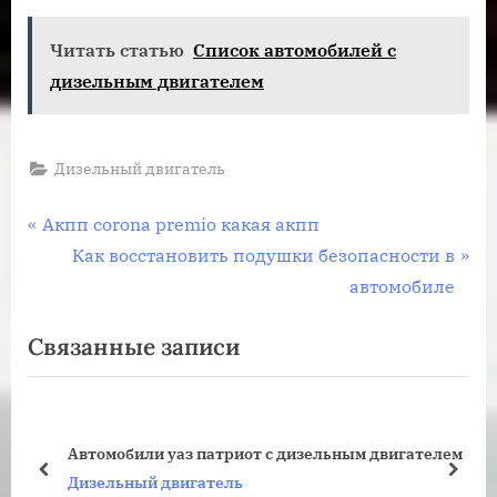
Читать статью
Список автомобилей с
дизельным двигателем
Дизельный двигатель
Навигация
П
Акпп corona premio какая акпп
р
С
Как восстановить подушки безопасности в
по
е
л
автомобиле
записям
д
е
Связанные записи
ы
д
д
у
у
ю
щ
щ
Автомобили уаз патриот с дизельным двигателем
а
а
пред
дале
Дизельный двигатель