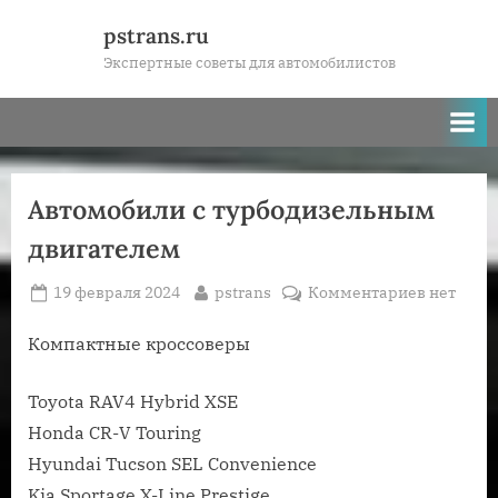
Skip
pstrans.ru
to
Экспертные советы для автомобилистов
content
Автомобили с турбодизельным
двигателем
Posted
By
к
19 февраля 2024
pstrans
Комментариев
нет
on
записи
Автомоб
Компактные кроссоверы
с
турбоди
Toyota RAV4 Hybrid XSE
двигате
Honda CR-V Touring
Hyundai Tucson SEL Convenience
Kia Sportage X-Line Prestige