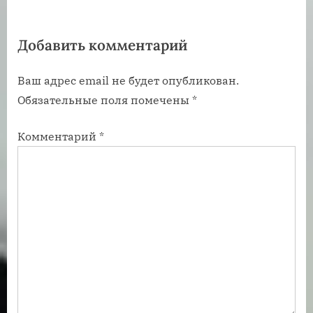
я
я
з
з
Добавить комментарий
а
а
п
п
Ваш адрес email не будет опубликован.
и
и
Обязательные поля помечены
*
с
с
ь
ь
Комментарий
*
:
: