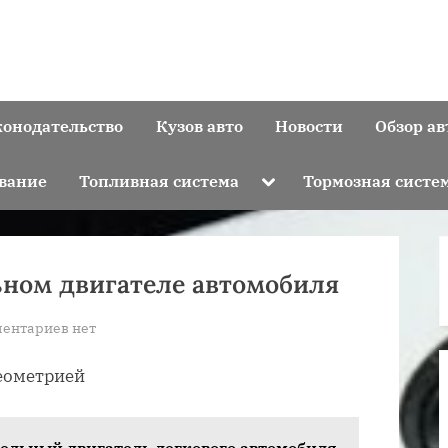
конодательство
Кузов авто
Новости
Обзор ав
Toggle
вание
Топливная система
Тормозная систе
sub-
menu
ьном двигателе автомобиля
к
ентариев
нет
записи
еометрией
Какая
турбина
в
зельный двигатель легкового автомобиля