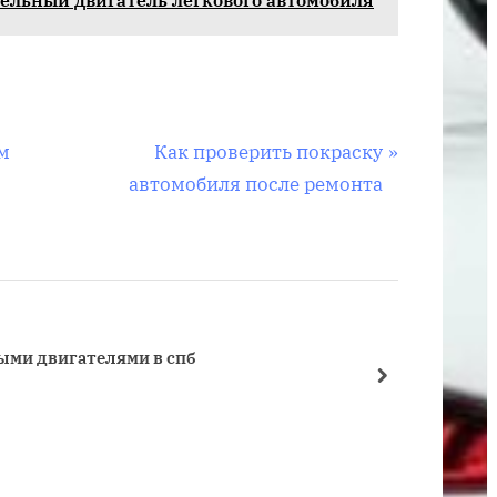
дизельном
двигателе
автомобиля
С
м
Как проверить покраску
л
автомобиля после ремонта
е
д
у
ю
щ
ыми двигателями в спб
Легко
а
далее
Дизель
я
з
а