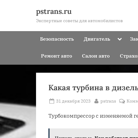
Skip
pstrans.ru
to
Экспертные советы для автомобилистов
content
Toggle
Безопасность
Двигатель
За
sub-
menu
Ремонт авто
Салон авто
Страхо
Какая турбина в дизел
Posted
By
31 декабря 2023
pstrans
Комм
on
Турбокомпрессор с изменяемой г
Читать статью
Как работает ди