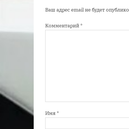
а
Ваш адрес email не будет опублико
п
и
Комментарий
*
с
ь
:
Имя
*