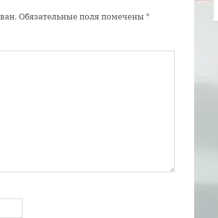
п
ван.
Обязательные поля помечены
*
и
с
ь
: