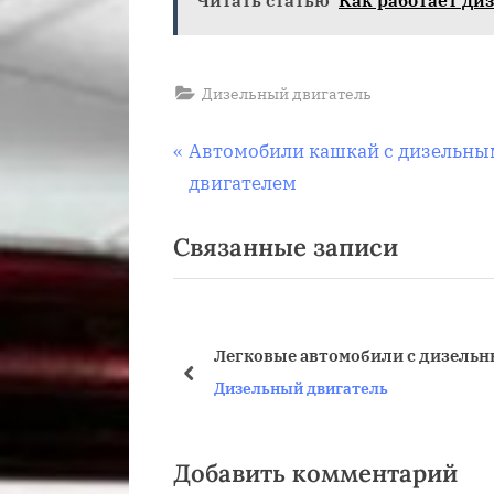
Дизельный двигатель
Навигация
П
Автомобили кашкай с дизельны
р
двигателем
по
е
Связанные записи
д
записям
ы
д
у
Легковые автомобили с дизельн
щ
пред
Дизельный двигатель
а
я
з
Добавить комментарий