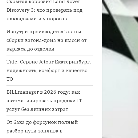
Скрытая коррозия Land Rover
Discovery 3: что проверять под
накладками и у порогов
Изнутри производства: этапы
сборки вагона-дома на шасси от
каркаса до отделки
Title: Сервис Jetour Екатеринбург:
надежность, комфорт и качество
ТО
BILLmanager в 2026 году: как
вые автомобили с дизельными двигателями купить
автоматизировать продажи IT-
ный двигатель
услуг без лишних затрат
От бака до форсунок полный
разбор пути топлива в