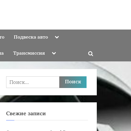
Toggle
то
Подвеска авто
sub-
menu
Toggle
ма
Трансмиссия
Toggle
sub-
menu
search
form
Найти:
Свежие записи