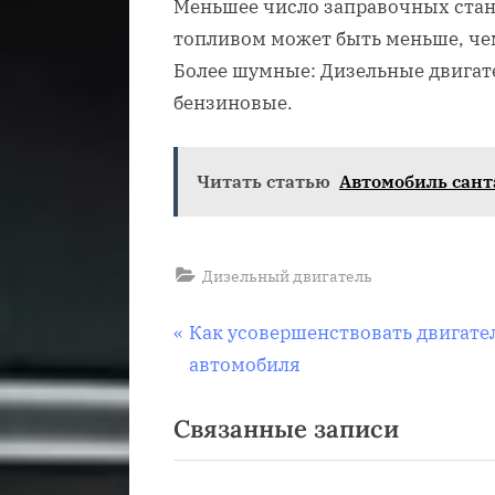
Меньшее число заправочных стан
топливом может быть меньше, че
Более шумные: Дизельные двигате
бензиновые.
Читать статью
Автомобиль сант
Дизельный двигатель
Навигация
П
Как усовершенствовать двигате
р
автомобиля
по
е
Связанные записи
д
записям
ы
д