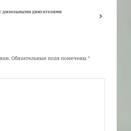
щ
 с дизельными двигателями
Какая 
а
далее
Дизель
я
з
а
п
ван.
Обязательные поля помечены
*
и
с
ь
: