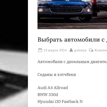
Выбрать автомобили с
Posted
By
13 марта 2024
pstrans
Комме
on
Автомобили с дизельным двигате
Седаны и хэтчбеки
Audi A4 Allroad
BMW 330d
Hyundai i30 Fastback N