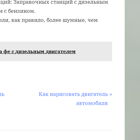
ций: Заправочных станций с дизельным
м с бензином.
ли, как правило, более шумные, чем
а фе с дизельным двигателем
С
ль
Как нарисовать двигатель
л
автомобиля
е
д
у
ю