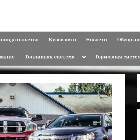
конодательство
Кузов авто
Новости
Обзор ав
Toggle
вание
Топливная система
Тормозная систе
sub-
menu