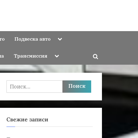
Toggle
то
Подвеска авто
sub-
menu
Toggle
ма
Трансмиссия
Toggle
sub-
menu
search
form
Найти:
Свежие записи