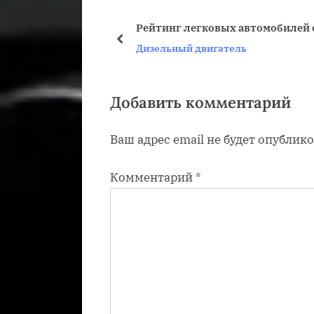
у
Рейтинг легковых автомобилей
щ
пред
Дизельный двигатель
а
я
з
Добавить комментарий
а
Ваш адрес email не будет опублико
п
и
Комментарий
*
с
ь
: