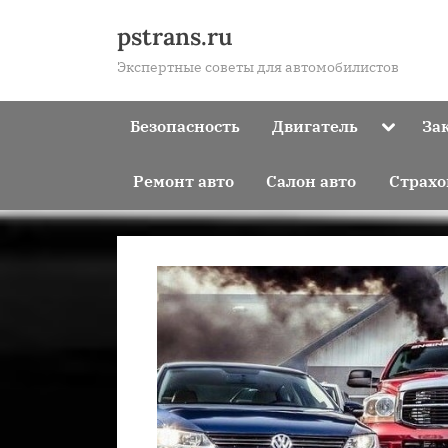
Skip
pstrans.ru
to
Экспертные советы для автомобилистов
content
Toggle
Безопасность
Двигатель
За
sub-
menu
Ремонт авто
Салон авто
Страхо