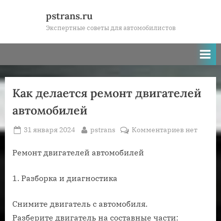
Skip
pstrans.ru
to
Экспертные советы для автомобилистов
content
Как делается ремонт двигателей
автомобилей
Posted
By
к
31 января 2024
pstrans
Комментариев
нет
on
записи
Как
Ремонт двигателей автомобилей
делается
ремонт
1. Разборка и диагностика
двигателе
автомобил
Снимите двигатель с автомобиля.
Разберите двигатель на составные части: