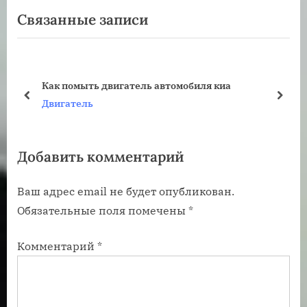
е
л
Связанные записи
записям
д
е
ы
д
д
у
у
ю
Как помыть двигатель автомобиля киа
щ
щ
пред
дале
Двигатель
а
а
я
я
Добавить комментарий
з
з
а
а
Ваш адрес email не будет опубликован.
п
п
Обязательные поля помечены
*
и
и
с
с
Комментарий
*
ь
ь
:
: