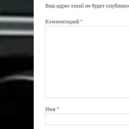
Ваш адрес email не будет опублико
п
и
Комментарий
*
с
ь
:
Имя
*