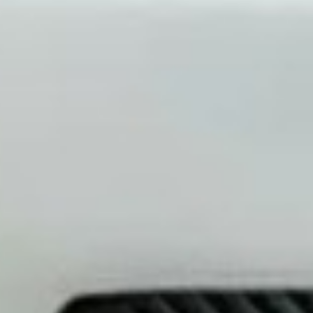
кое чиповка двигателя автомобиля
ель