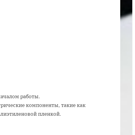
автомобиля
видео
началом работы.
трические компоненты, такие как
олиэтиленовой пленкой.