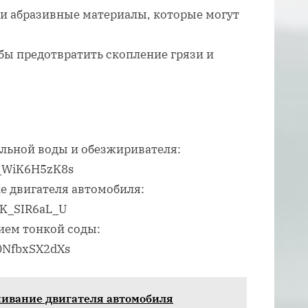
ли абразивные материалы, которые могут
обы предотвратить скопление грязи и
льной воды и обезжиривателя:
=_WiK6H5zK8s
е двигателя автомобиля:
tK_SIR6aL_U
ием тонкой соды:
=0NfbxSX2dXs
нивание двигателя автомобиля