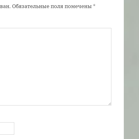
ван.
Обязательные поля помечены
*
и
с
ь
: