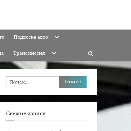
Toggle
то
Подвеска авто
sub-
menu
Toggle
ма
Трансмиссия
Toggle
sub-
menu
search
form
Найти:
Свежие записи