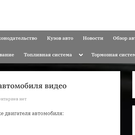
конодательство
Кузов авто
Новости
Обзор ав
Toggle
вание
Топливная система
Тормозная систе
sub-
menu
автомобиля видео
к
нтариев
нет
записи
е двигателя автомобиля:
Как
отмыть
двигатель