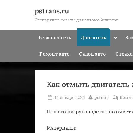
Skip
pstrans.ru
to
Экспертные советы для автомобилистов
content
Toggle
Безопасность
Двигатель
За
sub-
menu
Ремонт авто
Салон авто
Страхо
Как отмыть двигатель 
Posted
By
14 января 2024
pstrans
Комме
on
Пошаговое руководство по очистк
Материалы: