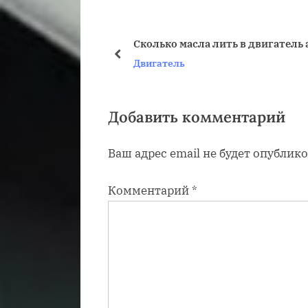
д
у
Сколько масла лить в двигатель
щ
пред
Двигатель
а
я
з
Добавить комментарий
а
Ваш адрес email не будет опублико
п
и
Комментарий
*
с
ь
: