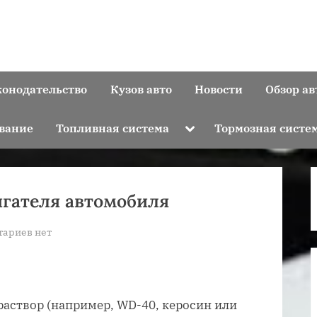
конодательство
Кузов авто
Новости
Обзор ав
Toggle
вание
Топливная система
Тормозная систе
sub-
menu
игателя автомобиля
к
тариев
нет
записи
Как
отмыть
мазут
створ (например, WD-40, керосин или