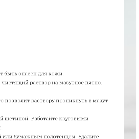
с
двигателя
автомобиля
т быть опасен для кожи.
 чистящий раствор на мазутное пятно.
то позволит раствору проникнуть в мазут
ой щетиной. Работайте круговыми
.
й или бумажным полотенцем. Удалите