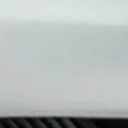
мыть двигатель автомобиля приора
ель