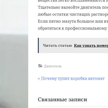
вещества легко воспламеняются и
Тщательно вымойте двигатель пос
любые остатки чистящих раствор
Если пятно мазута большое или в
обратиться к профессиональному
Читать статью
Как узнать номе
Двигатель
Навигация
П
Почему тупит коробка автомат
р
по
е
Связанные записи
д
записям
ы