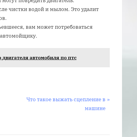
 могут повредить двигатель.
ле чистки водой и мылом. Это удалит
ов.
ъевшееся, вам может потребоваться
 автомойщику.
р двигателя автомобиля по птс
С
Что такое выжать сцепление в
л
машине
е
д
у