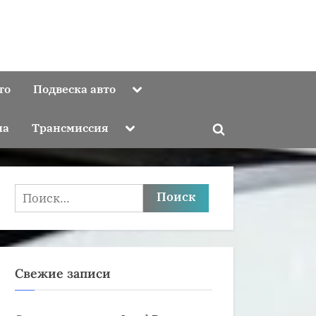
Toggle
то
Подвеска авто
sub-
menu
Toggle
ма
Трансмиссия
Toggle
sub-
menu
search
form
Найти:
Свежие записи