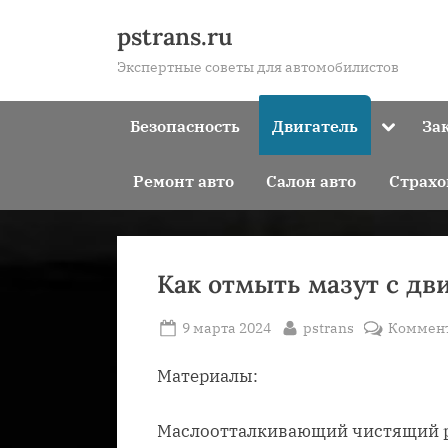
Skip
pstrans.ru
to
Экспертные советы для автомобилистов
content
Toggle
Безопасность
Двигатель
За
sub-
menu
Ремонт авто
Салон авто
Страхо
Как отмыть мазут с дв
Posted
By
9 марта 2024
pstrans
Коммен
on
Материалы:
Маслоотталкивающий чистящий ра