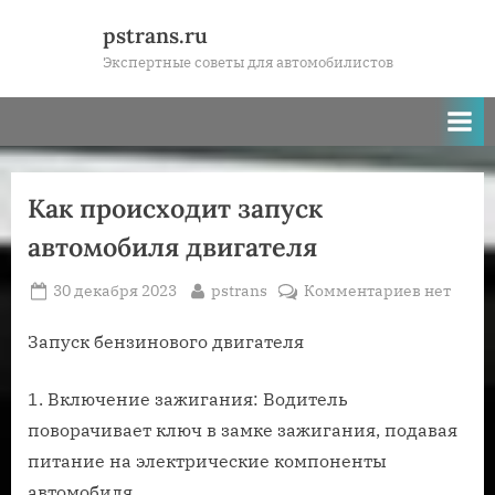
Skip
pstrans.ru
to
Экспертные советы для автомобилистов
content
Как происходит запуск
автомобиля двигателя
Posted
By
к
30 декабря 2023
pstrans
Комментариев
нет
on
записи
Как
Запуск бензинового двигателя
происход
запуск
1. Включение зажигания: Водитель
автомоби
поворачивает ключ в замке зажигания, подавая
двигател
питание на электрические компоненты
автомобиля.