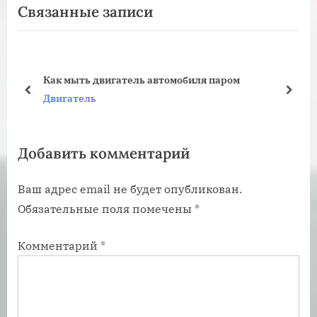
Связанные записи
ы
е
д
д
у
у
щ
ю
Как мыть двигатель автомобиля паром
а
щ
пред
дале
Двигатель
я
а
з
я
Добавить комментарий
а
з
п
а
Ваш адрес email не будет опубликован.
и
п
Обязательные поля помечены
*
с
и
ь
с
Комментарий
*
:
ь
: