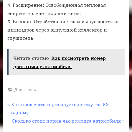
4. Расширение: Освобожденная тепловая
энергия толкает поршни вниз.
5. Выхлоп: Отработавшие газы выпускаются из
цилиндров через выпускной коллектор и
глушитель.
Читать статью
Как посмотреть номер
двигателя у автомобиля
Двигатель
Навигация
П
Как прокачать тормозную систему газ 53
р
одному
по
е
С
Сколько стоит норма час ремонта автомобиля
записям
д
л