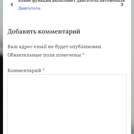
Какие функции выполняет двигатель автомобиля
щ
щ
пред
дале
Двигатель
а
а
я
я
Добавить комментарий
з
з
а
а
Ваш адрес email не будет опубликован.
п
п
Обязательные поля помечены
*
и
и
с
с
Комментарий
*
ь
ь
:
: