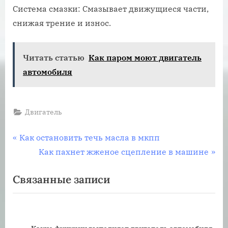
Система смазки: Смазывает движущиеся части,
снижая трение и износ.
Читать статью
Как паром моют двигатель
автомобиля
Двигатель
Навигация
П
Как остановить течь масла в мкпп
р
С
Как пахнет жженое сцепление в машине
по
е
л
Связанные записи
записям
д
е
ы
д
д
у
у
ю