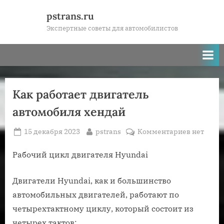
Skip
pstrans.ru
to
Экспертные советы для автомобилистов
content
Как работает двигатель
автомобиля хендай
Posted
By
к
15 декабря 2023
pstrans
Комментариев
нет
on
записи
Как
Рабочий цикл двигателя Hyundai
работает
двигател
Двигатели Hyundai, как и большинство
автомоби
автомобильных двигателей, работают по
хендай
четырехтактному циклу, который состоит из
четырех тактов: