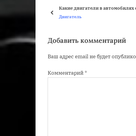
у
Какие двигатели в автомобилях
щ
пред
Двигатель
а
я
з
Добавить комментарий
а
Ваш адрес email не будет опублико
п
и
Комментарий
*
с
ь
: