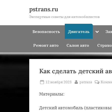
Skip
pstrans.ru
to
Экспертные советы для автомобилистов
content
Toggle
Безопасность
Двигатель
За
sub-
menu
Ремонт авто
Салон авто
Страхо
Как сделать детский а
Posted
By
12 ноября 2023
pstrans
Комме
on
Материалы:
Детский автомобиль (пластиковы