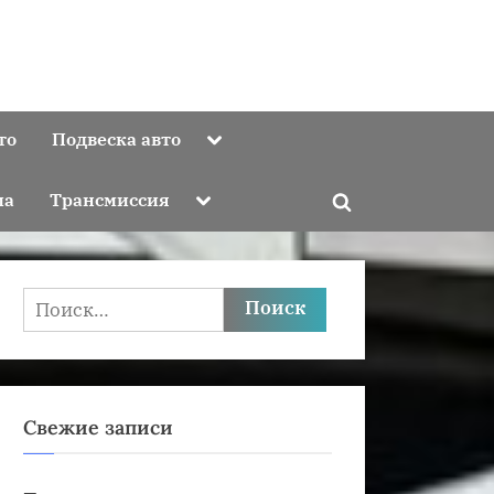
Toggle
то
Подвеска авто
sub-
menu
Toggle
ма
Трансмиссия
Toggle
sub-
menu
search
form
Найти:
Свежие записи