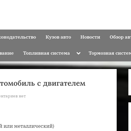
конодательство
Кузов авто
Новости
Обзор ав
Toggle
вание
Топливная система
Тормозная систе
sub-
menu
втомобиль с двигателем
к
нтариев
нет
записи
Как
сделать
детский
й или металлический)