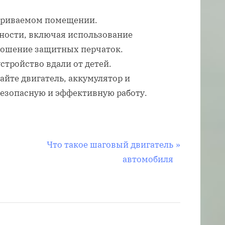
етриваемом помещении.
ности, включая использование
ношение защитных перчаток.
стройство вдали от детей.
айте двигатель, аккумулятор и
безопасную и эффективную работу.
С
Что такое шаговый двигатель
л
автомобиля
е
д
у
ю