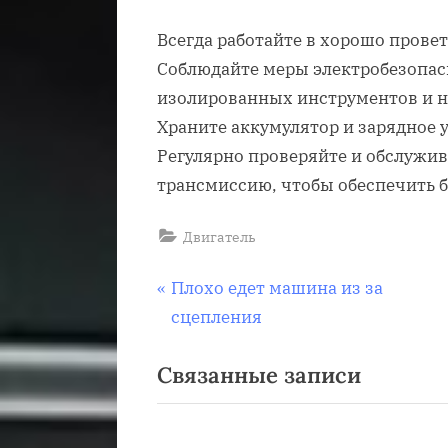
Всегда работайте в хорошо пров
Соблюдайте меры электробезопас
изолированных инструментов и 
Храните аккумулятор и зарядное у
Регулярно проверяйте и обслужив
трансмиссию, чтобы обеспечить 
Двигатель
Навигация
П
Плохо едет машина из за
р
сцепления
по
е
Связанные записи
д
записям
ы
д