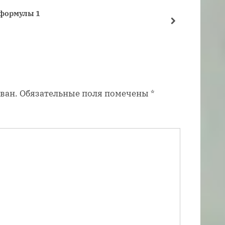
щ
 формулы 1
а
далее
я
з
а
п
ван.
Обязательные поля помечены
*
и
с
ь
: