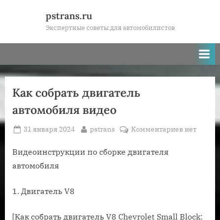
Skip
pstrans.ru
to
Экспертные советы для автомобилистов
content
Как собрать двигатель
автомобиля видео
Posted
By
к
31 января 2024
pstrans
Комментариев
нет
on
записи
Как
Видеоинструкции по сборке двигателя
собрать
автомобиля
двигатель
автомобил
1. Двигатель V8
видео
[Как собрать двигатель V8 Chevrolet Small Block: