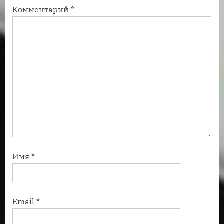
Комментарий
*
ь
ь
:
:
Имя
*
Email
*