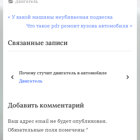
Двигатель
Навигация
П
У какой машины неубиваемая подвеска
р
С
Что такое pdr ремонт кузова автомобиля
по
е
л
Связанные записи
записям
д
е
ы
д
д
у
у
ю
Почему стучит двигатель в автомобиле
щ
щ
пред
дале
Двигатель
а
а
я
я
Добавить комментарий
з
з
а
а
Ваш адрес email не будет опубликован.
п
п
Обязательные поля помечены
*
и
и
с
с