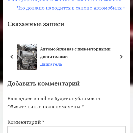
Навигация
р
С
Что должно находится в салоне автомобиля
по
е
л
Связанные записи
записям
д
е
ы
д
д
у
Автомобили ваз с инжекторными
у
ю
двигателями
щ
щ
пред
дале
Двигатель
а
а
я
я
Добавить комментарий
з
з
а
а
Ваш адрес email не будет опубликован.
п
п
Обязательные поля помечены
*
и
и
с
с
Комментарий
*
ь
ь
:
: