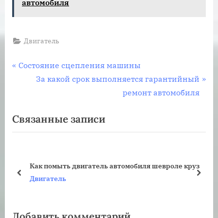
автомобиля
Двигатель
Навигация
П
Состояние сцепления машины
р
С
За какой срок выполняется гарантийный
по
е
л
ремонт автомобиля
записям
д
е
Связанные записи
ы
д
д
у
у
ю
щ
щ
Как помыть двигатель автомобиля шевроле круз
а
а
пред
дале
Двигатель
я
я
з
з
Добавить комментарий
а
а