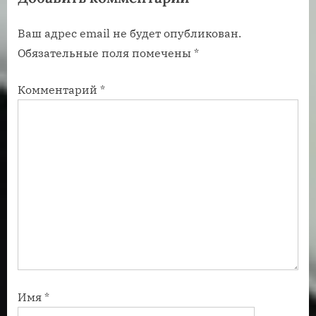
п
п
Ваш адрес email не будет опубликован.
и
и
Обязательные поля помечены
*
с
с
ь
ь
Комментарий
*
:
:
Имя
*