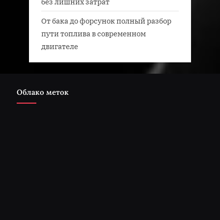
без лишних затрат
От бака до форсунок полный разбор
пути топлива в современном
двигателе
Облако меток