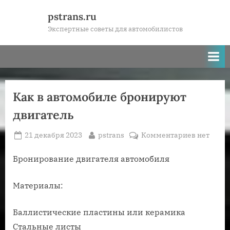
Skip
pstrans.ru
to
Экспертные советы для автомобилистов
content
Как в автомобиле бронируют
двигатель
Posted
By
к
21 декабря 2023
pstrans
Комментариев
нет
on
записи
Как
Бронирование двигателя автомобиля
в
автомоби
Материалы:
брониру
двигател
Баллистические пластины или керамика
Стальные листы