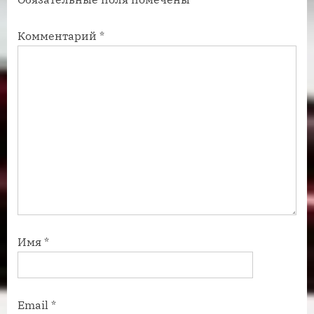
и
и
с
с
Комментарий
*
ь
ь
:
:
Имя
*
Email
*