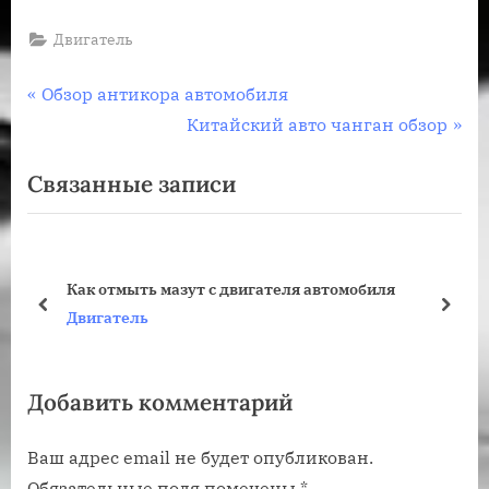
Двигатель
Навигация
П
Обзор антикора автомобиля
р
С
Китайский авто чанган обзор
по
е
л
Связанные записи
записям
д
е
ы
д
д
у
у
ю
Как отмыть мазут с двигателя автомобиля
щ
щ
пред
дале
Двигатель
а
а
я
я
Добавить комментарий
з
з
а
а
Ваш адрес email не будет опубликован.
п
п
Обязательные поля помечены
*