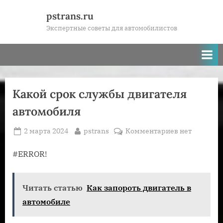
Skip
pstrans.ru
to
Экспертные советы для автомобилистов
content
Какой срок службы двигателя
автомобиля
Posted
By
к
2 марта 2024
pstrans
Комментариев
нет
on
записи
Какой
#ERROR!
срок
службы
Читать статью
Как запороть двигатель в
двигателя
автомобиля
автомобиле