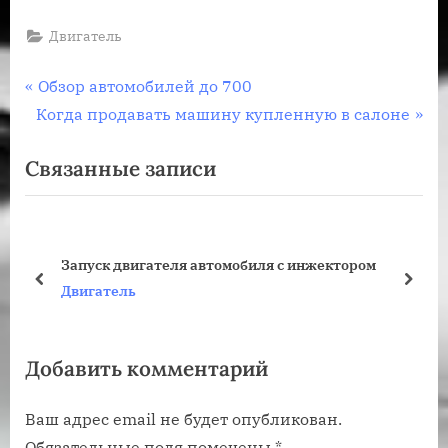
Двигатель
Навигация
П
Обзор автомобилей до 700
С
р
Когда продавать машину купленную в салоне
по
л
е
Связанные записи
записям
е
д
д
ы
у
д
ю
у
Запуск двигателя автомобиля с инжектором
щ
щ
пред
дале
Двигатель
а
а
я
я
Добавить комментарий
з
з
а
а
Ваш адрес email не будет опубликован.
п
п
Обязательные поля помечены
*