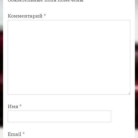
и
и
с
с
Комментарий
*
ь
ь
:
:
Имя
*
Email
*