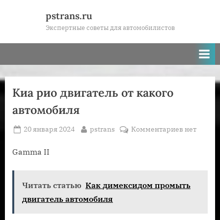
Skip
pstrans.ru
to
Экспертные советы для автомобилистов
content
Киа рио двигатель от какого
автомобиля
Posted
By
к
20 января 2024
pstrans
Комментариев
нет
on
записи
Киа
Gamma II
рио
двигатель
Читать статью
Как димексидом промыть
от
какого
двигатель автомобиля
автомобил