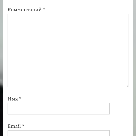
с
с
Комментарий
*
ь
ь
:
:
Имя
*
Email
*