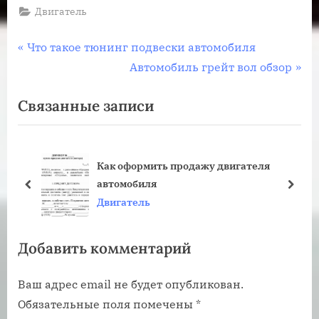
Двигатель
Навигация
П
Что такое тюнинг подвески автомобиля
р
С
Автомобиль грейт вол обзор
по
е
л
Связанные записи
записям
д
е
ы
д
д
у
Как оформить продажу двигателя
у
ю
автомобиля
щ
щ
пред
дале
Двигатель
а
а
я
я
Добавить комментарий
з
з
а
а
Ваш адрес email не будет опубликован.
п
п
Обязательные поля помечены
*
и
и