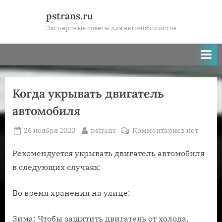
Skip
pstrans.ru
to
Экспертные советы для автомобилистов
content
Когда укрывать двигатель
автомобиля
Posted
By
к
26 ноября 2023
pstrans
Комментариев
нет
on
записи
Когда
Рекомендуется укрывать двигатель автомобиля
укрывать
в следующих случаях:
двигатель
автомобил
Во время хранения на улице:
Зима: Чтобы защитить двигатель от холода,