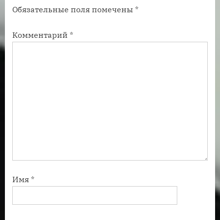
Обязательные поля помечены
*
с
и
ь
с
Комментарий
*
:
ь
:
Имя
*