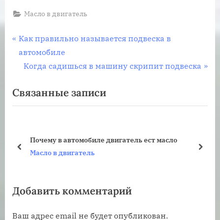
Масло в двигатель
Навигация
П
Как правильно называется подвеска в
р
автомобиле
по
е
С
Когда садишься в машину скрипит подвеска
записям
д
л
Связанные записи
ы
е
д
д
у
у
щ
ю
Почему в автомобиле двигатель ест масло
а
щ
пред
дале
Масло в двигатель
я
а
з
я
Добавить комментарий
а
з
п
а
Ваш адрес email не будет опубликован.
и
п