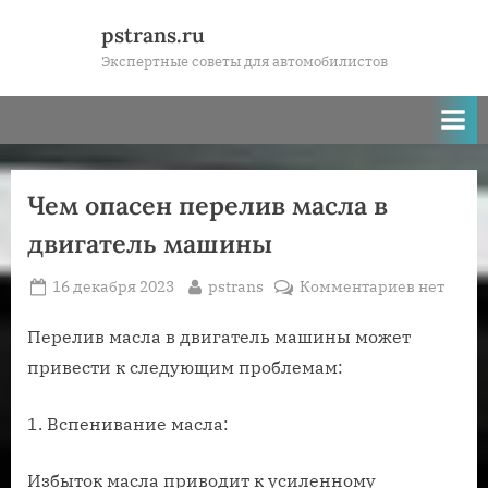
Skip
pstrans.ru
to
Экспертные советы для автомобилистов
content
Чем опасен перелив масла в
двигатель машины
Posted
By
к
16 декабря 2023
pstrans
Комментариев
нет
on
записи
Чем
Перелив масла в двигатель машины может
опасен
привести к следующим проблемам:
перелив
масла
1. Вспенивание масла:
в
двигател
Избыток масла приводит к усиленному
машины