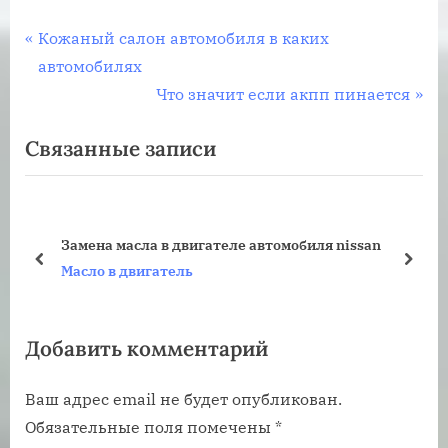
Навигация
П
Кожаный салон автомобиля в каких
р
автомобилях
по
е
С
Что значит если акпп пинается
записям
д
л
Связанные записи
ы
е
д
д
у
у
щ
ю
Замена масла в двигателе автомобиля nissan
а
щ
пред
дале
Масло в двигатель
я
а
з
я
Добавить комментарий
а
з
п
а
Ваш адрес email не будет опубликован.
и
п
Обязательные поля помечены
*
с
и