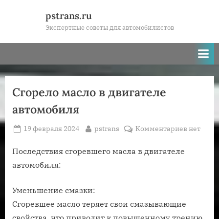
Skip
pstrans.ru
to
Экспертные советы для автомобилистов
content
Сгорело масло в двигателе
автомобиля
Posted
By
к
19 февраля 2024
pstrans
Комментариев
нет
on
записи
Сгорело
Последствия сгоревшего масла в двигателе
масло
автомобиля:
в
двигател
Уменьшение смазки:
автомоб
Сгоревшее масло теряет свои смазывающие
свойства, что приводит к повышенному трению