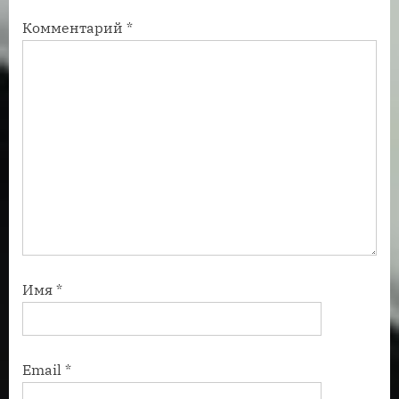
ь
с
Комментарий
*
:
ь
:
Имя
*
Email
*