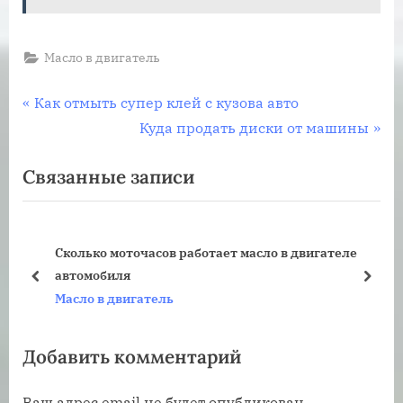
Масло в двигатель
Навигация
П
Как отмыть супер клей с кузова авто
р
С
Куда продать диски от машины
по
е
л
Связанные записи
записям
д
е
ы
д
д
у
Сколько моточасов работает масло в двигателе
у
ю
автомобиля
щ
щ
пред
дале
Масло в двигатель
а
а
я
я
Добавить комментарий
з
з
а
а
Ваш адрес email не будет опубликован.