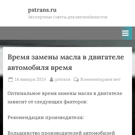
Skip
pstrans.ru
to
Экспертные советы для автомобилистов
content
Время замены масла в двигателе
автомобиля время
Posted
By
к
16 января 2024
pstrans
Комментариев
нет
on
записи
Время
Оптимальное время замены масла в двигателе
замены
зависит от следующих факторов:
масла
в
Рекомендации производителя:
двигателе
автомобил
Большинство производителей автомобилей
время