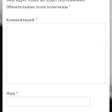
п
п
Обязательные поля помечены
*
и
и
с
с
Комментарий
*
ь
ь
:
:
Имя
*