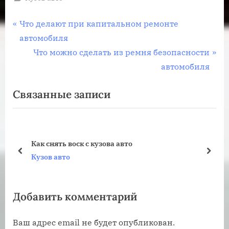
Навигация
П
Что делают при капитальном ремонте
р
автомобиля
по
е
С
Что можно сделать из ремня безопасности
записям
д
л
автомобиля
ы
е
Связанные записи
д
д
у
у
щ
ю
а
щ
Как снять воск с кузова авто
я
а
пред
дале
Кузов авто
з
я
а
з
Добавить комментарий
п
а
и
п
Ваш адрес email не будет опубликован.
с
и