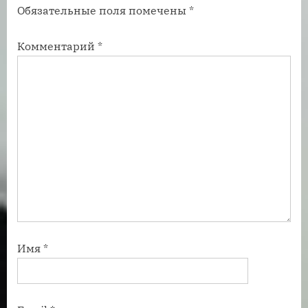
Обязательные поля помечены
*
ь
с
:
ь
Комментарий
*
:
Имя
*