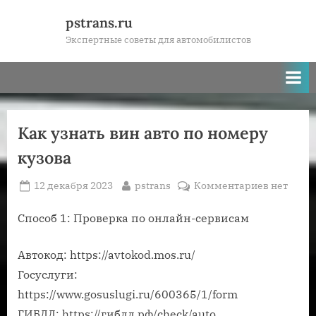
Skip
pstrans.ru
to
Экспертные советы для автомобилистов
content
Как узнать вин авто по номеру
кузова
Posted
By
к
12 декабря 2023
pstrans
Комментариев
нет
on
записи
Как
Способ 1: Проверка по онлайн-сервисам
узнать
вин
Автокод: https://avtokod.mos.ru/
авто
Госуслуги:
по
https://www.gosuslugi.ru/600365/1/form
номеру
ГИБДД: https://гибдд.рф/check/auto
кузова