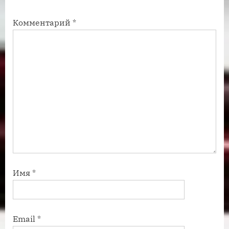
ь
с
Комментарий
*
:
ь
:
Имя
*
Email
*