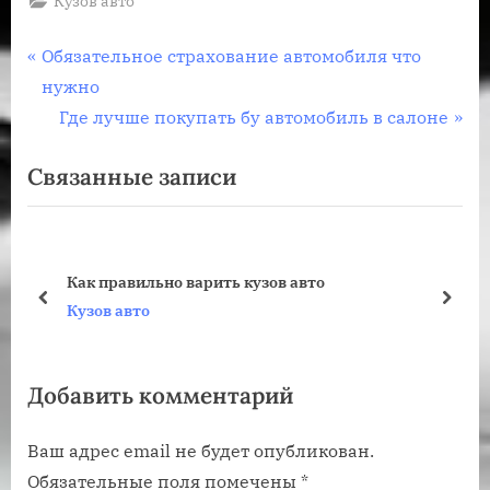
Кузов авто
Навигация
П
Обязательное страхование автомобиля что
р
нужно
по
е
С
Где лучше покупать бу автомобиль в салоне
записям
д
л
Связанные записи
ы
е
д
д
у
у
щ
ю
Как правильно варить кузов авто
а
щ
пред
дале
Кузов авто
я
а
з
я
Добавить комментарий
а
з
п
а
Ваш адрес email не будет опубликован.
и
п
Обязательные поля помечены
*
с
и