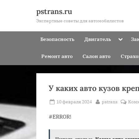
Skip
pstrans.ru
to
Экспертные советы для автомобилистов
content
Toggle
Безопасность
Двигатель
За
sub-
menu
Ремонт авто
Салон авто
Страхо
У каких авто кузов кре
Posted
By
10 февраля 2024
pstrans
Ком
on
#ERROR!
Читать статью
Какие авто оцин