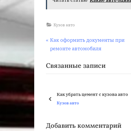
Кузов авто
Навигация
П
Как оформить документы при
р
ремонте автомобиля
по
е
Связанные записи
д
записям
ы
д
у
Как убрать цемент с кузова авто
щ
пред
Кузов авто
а
я
з
Добавить комментарий