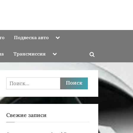
Toggle
то
Подвеска авто
sub-
menu
Toggle
ма
Трансмиссия
Toggle
sub-
menu
search
form
Найти:
Свежие записи