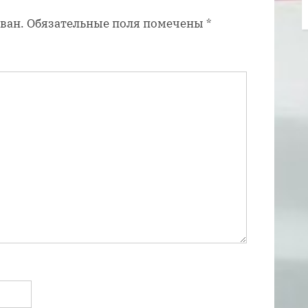
п
ван.
Обязательные поля помечены
*
и
с
ь
: