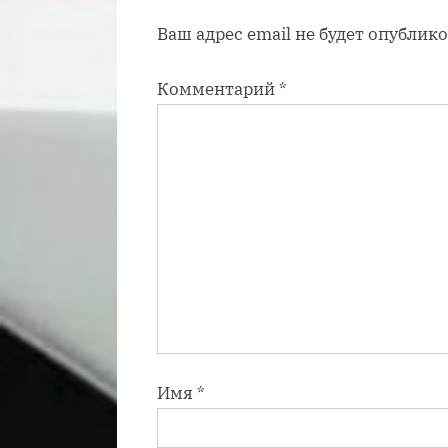
а
Ваш адрес email не будет опублико
п
и
Комментарий
*
с
ь
:
Имя
*