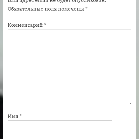
п
п
Обязательные поля помечены
*
и
и
с
с
Комментарий
*
ь
ь
:
:
Имя
*