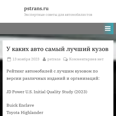
Skip
pstrans.ru
to
Экспертные советы для автомобилистов
content
У каких авто самый лучший кузов
Posted
By
к
13 ноября 2023
pstrans
Комментариев
нет
on
записи
У
Рейтинг автомобилей с лучшим кузовом по
каких
версии различных изданий и организаций:
авто
самый
JD Power U.S. Initial Quality Study (2023)
лучший
кузов
Buick Enclave
Toyota Highlander