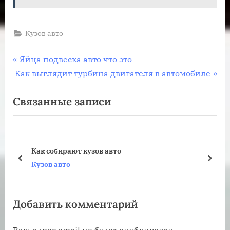
Кузов авто
Навигация
П
Яйца подвеска авто что это
С
р
Как выглядит турбина двигателя в автомобиле
по
л
е
Связанные записи
записям
е
д
д
ы
у
д
ю
у
Как собирают кузов авто
щ
щ
пред
дале
Кузов авто
а
а
я
я
Добавить комментарий
з
з
а
а
Ваш адрес email не будет опубликован.