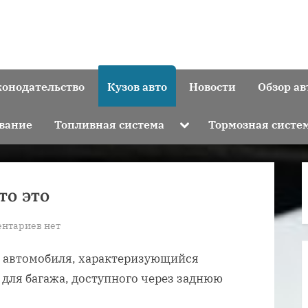
конодательство
Кузов авто
Новости
Обзор ав
Toggle
вание
Топливная система
Тормозная систе
sub-
menu
то это
к
нтариев
нет
записи
о автомобиля, характеризующийся
Универсал
кузов
для багажа, доступного через заднюю
авто