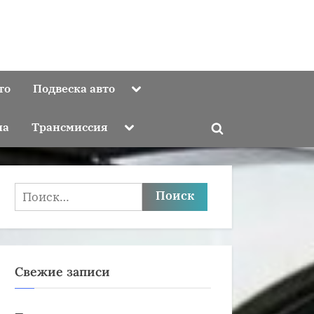
Toggle
то
Подвеска авто
sub-
menu
Toggle
ма
Трансмиссия
Toggle
sub-
menu
search
form
Найти:
Свежие записи