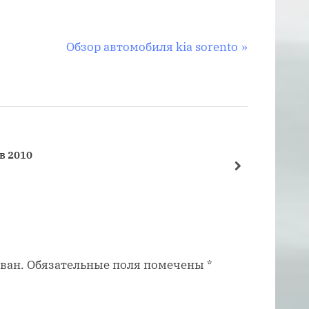
С
Обзор автомобиля kia sorento
л
е
д
у
ю
в 2010
Как уз
щ
далее
Кузов 
а
я
з
а
ван.
Обязательные поля помечены
*
п
и
с