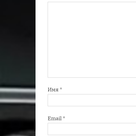
с
ь
:
Имя
*
Email
*