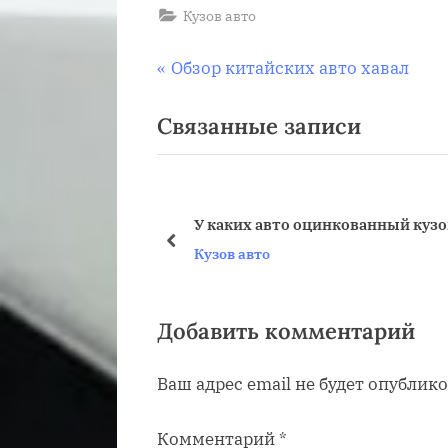
Кузов авто
Навигация
П
Обзор китайских авто хавал
р
по
Связанные записи
е
д
записям
ы
д
У каких авто оцинкованный кузо
у
пред
Кузов авто
щ
а
я
Добавить комментарий
з
Ваш адрес email не будет опублико
а
п
Комментарий
*
и