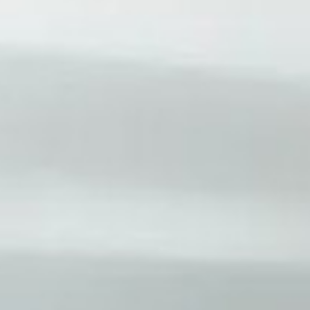
нать в каком кузове авто
авто