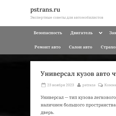
Skip
pstrans.ru
to
Экспертные советы для автомобилистов
content
Toggle
Безопасность
Двигатель
За
sub-
menu
Ремонт авто
Салон авто
Страхо
Универсал кузов авто ч
Posted
By
23 ноября 2023
pstrans
Комме
on
Универсал — тип кузова легковог
наличием большого пространства 
дверь.