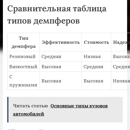
Сравнительная таблица
типов демпферов
Тип
Эффективность
Стоимость
Надеж
демпфера
Резиновый
Средняя
Низкая
Высока
Вязкостный
Высокая
Средняя
Средня
С
Высокая
Высокая
Низка
пружинами
Читать статью
Основные типы кузовов
автомобилей