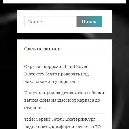
а
з
п
а
и
п
Найти:
с
и
ь
с
:
ь
Свежие записи
:
Скрытая коррозия Land Rover
Discovery 3: что проверять под
накладками и у порогов
Изнутри производства: этапы сборки
вагона-дома на шасси от каркаса до
отделки
Title: Сервис Jetour Екатеринбург:
надежность, комфорт и качество ТО