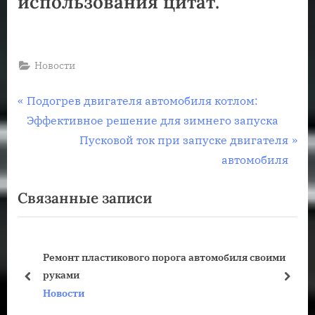
использования цитат.
Новости
Навигация
П
Подогрев двигателя автомобиля котлом:
р
Эффективное решение для зимнего запуска
по
е
С
Пусковой ток при запуске двигателя
записям
д
л
автомобиля
ы
е
Связанные записи
д
д
у
у
щ
ю
Ремонт пластикового порога автомобиля своими
а
щ
руками
я
а
пред
дале
Новости
з
я