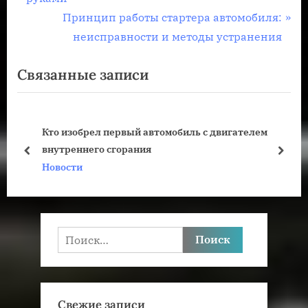
по
е
С
Принцип работы стартера автомобиля:
записям
д
л
неисправности и методы устранения
ы
е
Связанные записи
д
д
у
у
щ
ю
Кто изобрел первый автомобиль с двигателем
а
щ
внутреннего сгорания
я
а
пред
дале
Новости
з
я
а
з
п
а
и
п
Найти:
с
и
ь
с
:
ь
Свежие записи
: