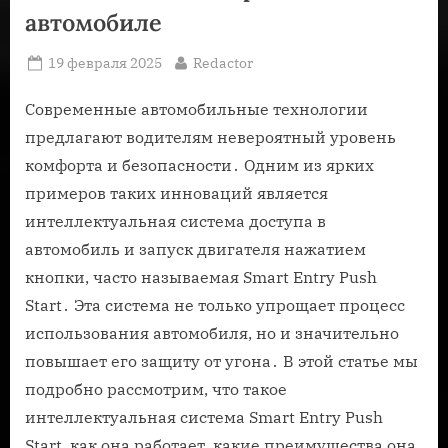
автомобиле
Posted
By
19 февраля 2025
Redactor
on
Современные автомобильные технологии
предлагают водителям невероятный уровень
комфорта и безопасности․ Одним из ярких
примеров таких инноваций является
интеллектуальная система доступа в
автомобиль и запуск двигателя нажатием
кнопки, часто называемая Smart Entry Push
Start․ Эта система не только упрощает процесс
использования автомобиля, но и значительно
повышает его защиту от угона․ В этой статье мы
подробно рассмотрим, что такое
интеллектуальная система Smart Entry Push
Start, как она работает, какие преимущества она