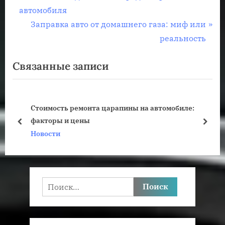
р
автомобиля
по
е
С
Заправка авто от домашнего газа: миф или
записям
д
л
реальность
ы
е
Связанные записи
д
д
у
у
щ
ю
Стоимость ремонта царапины на автомобиле:
а
щ
факторы и цены
я
а
пред
дале
Новости
з
я
а
з
п
а
и
п
Найти:
с
и
ь
с
:
ь