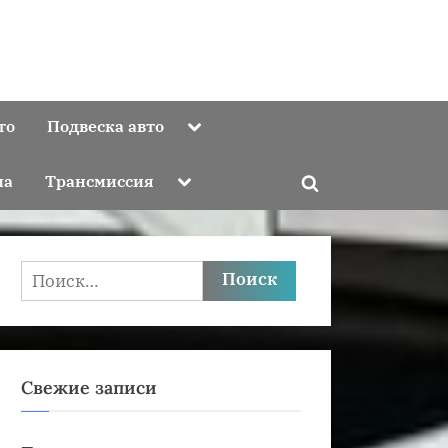
Toggle
то
Подвеска авто
sub-
menu
Toggle
ма
Трансмиссия
Toggle
sub-
menu
search
form
Найти:
Свежие записи