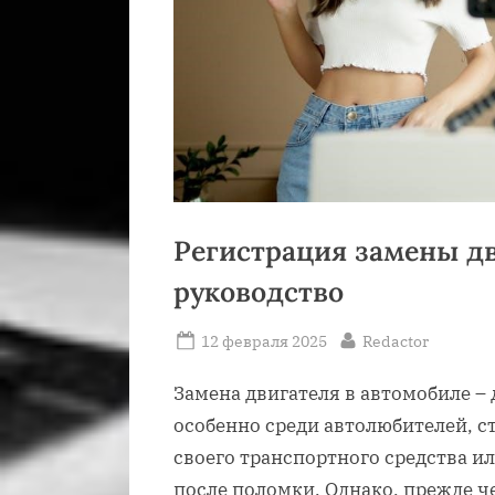
Регистрация замены дв
руководство
Posted
By
12 февраля 2025
Redactor
on
Замена двигателя в автомобиле –
особенно среди автолюбителей, 
своего транспортного средства и
после поломки. Однако, прежде