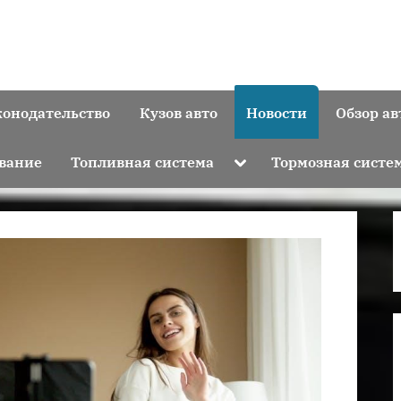
конодательство
Кузов авто
Новости
Обзор ав
Toggle
вание
Топливная система
Тормозная систе
sub-
menu