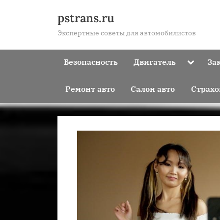
Skip
pstrans.ru
to
Экспертные советы для автомобилистов
content
Toggle
Безопасность
Двигатель
За
sub-
menu
Ремонт авто
Салон авто
Страхо