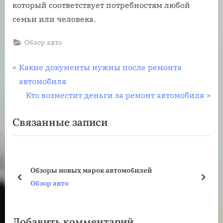
который соответствует потребностям любой
семьи или человека.
Обзор авто
Навигация
П
Какие документы нужны после ремонта
р
автомобиля
по
е
С
Кто возместит деньги за ремонт автомобиля
записям
д
л
Связанные записи
ы
е
д
д
у
у
щ
ю
Обзоры новых марок автомобилей
а
щ
пред
дале
Обзор авто
я
а
з
я
Добавить комментарий
а
з