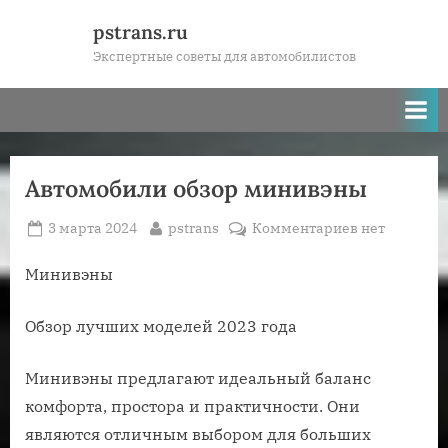
Skip
pstrans.ru
to
Экспертные советы для автомобилистов
content
Автомобили обзор минивэны
Posted
By
к
3 марта 2024
pstrans
Комментариев
нет
on
записи
Автомобили
Минивэны
обзор
минивэны
Обзор лучших моделей 2023 года
Минивэны предлагают идеальный баланс
комфорта, простора и практичности. Они
являются отличным выбором для больших