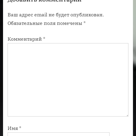
п
а
Ваш адрес email не будет опубликован.
и
п
Обязательные поля помечены
*
с
и
ь
с
Комментарий
*
:
ь
:
Имя
*