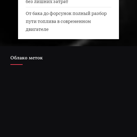
без лишних затрат
От бака до форсунок полный разбор
пути топлива в современном
двигателе
Облако меток