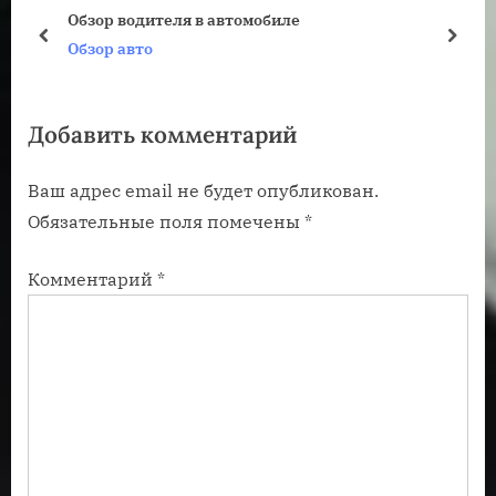
у
ю
Обзор водителя в автомобиле
щ
щ
пред
дале
Обзор авто
а
а
я
я
Добавить комментарий
з
з
а
а
Ваш адрес email не будет опубликован.
п
п
Обязательные поля помечены
*
и
и
с
с
Комментарий
*
ь
ь
:
: