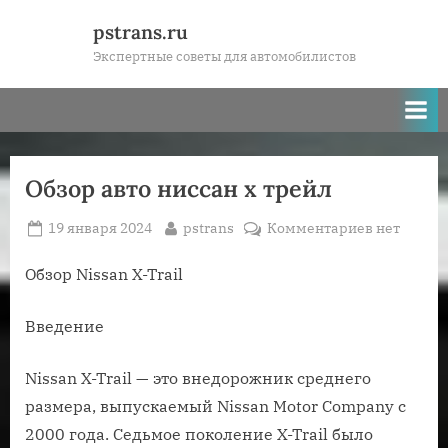
Skip
pstrans.ru
to
Экспертные советы для автомобилистов
content
Обзор авто ниссан х трейл
Posted
By
к
19 января 2024
pstrans
Комментариев
нет
on
записи
Обзор
Обзор Nissan X-Trail
авто
ниссан
Введение
х
трейл
Nissan X-Trail — это внедорожник среднего
размера, выпускаемый Nissan Motor Company с
2000 года. Седьмое поколение X-Trail было