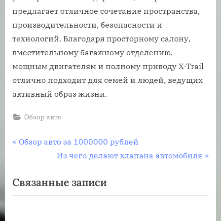
предлагает отличное сочетание пространства,
производительности, безопасности и
технологий. Благодаря просторному салону,
вместительному багажному отделению,
мощным двигателям и полному приводу X-Trail
отлично подходит для семей и людей, ведущих
активный образ жизни.
Обзор авто
Навигация
П
Обзор авто за 1000000 рублей
р
С
Из чего делают клапана автомобиля
по
е
л
Связанные записи
записям
д
е
ы
д
д
у