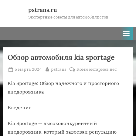
Skip
pstrans.ru
to
Экспертные советы для автомобилистов
content
Обзор автомобиля kia sportage
Posted
By
к
5 марта 2024
pstrans
Комментариев
нет
on
записи
Обзор
Kia Sportage: Обзор надежного и просторного
автомобиля
внедорожника
kia
sportage
Введение
Kia Sportage — высококонкурентный
внедорожник, который завоевал репутацию