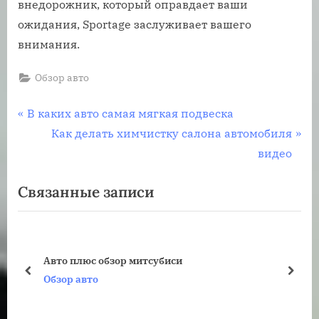
внедорожник, который оправдает ваши
ожидания, Sportage заслуживает вашего
внимания.
Обзор авто
Навигация
П
В каких авто самая мягкая подвеска
р
С
Как делать химчистку салона автомобиля
по
е
л
видео
записям
д
е
Связанные записи
ы
д
д
у
у
ю
щ
щ
Авто плюс обзор митсубиси
а
а
пред
дале
Обзор авто
я
я
з
з