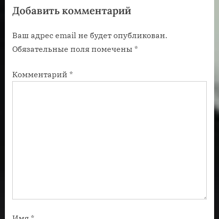
Добавить комментарий
а
а
п
п
Ваш адрес email не будет опубликован.
и
и
Обязательные поля помечены
*
с
с
ь
ь
Комментарий
*
:
:
Имя
*