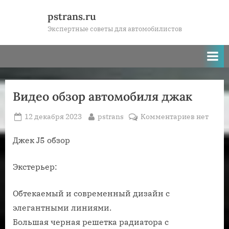
Skip
pstrans.ru
to
Экспертные советы для автомобилистов
content
Видео обзор автомобиля джак
Posted
By
к
12 декабря 2023
pstrans
Комментариев
нет
on
записи
Видео
Джек J5 обзор
обзор
автомоби
Экстерьер:
джак
Обтекаемый и современный дизайн с
элегантными линиями.
Большая черная решетка радиатора с