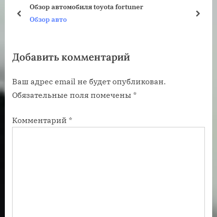
у
ю
Обзор автомобиля toyota fortuner
щ
щ
пред
дале
Обзор авто
а
а
я
я
Добавить комментарий
з
з
а
а
Ваш адрес email не будет опубликован.
п
п
Обязательные поля помечены
*
и
и
с
с
Комментарий
*
ь
ь
:
: