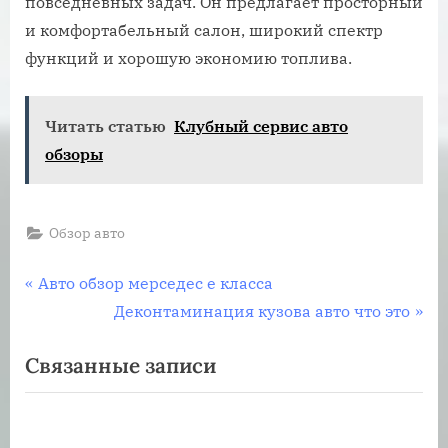
повседневных задач. Он предлагает просторный
и комфортабельный салон, широкий спектр
функций и хорошую экономию топлива.
Читать статью
Клубный сервис авто
обзоры
Обзор авто
Навигация
П
Авто обзор мерседес е класса
р
С
Деконтаминация кузова авто что это
по
е
л
Связанные записи
записям
д
е
ы
д
д
у