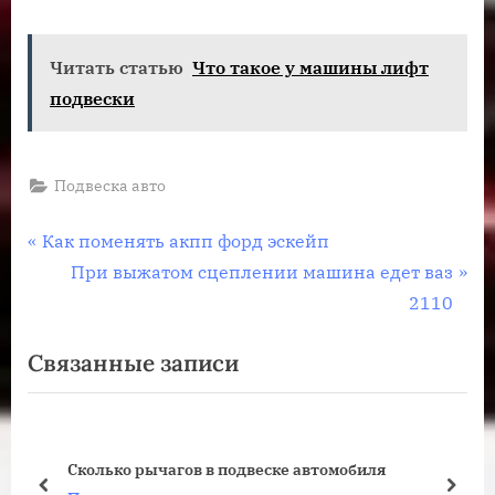
Читать статью
Что такое у машины лифт
подвески
Подвеска авто
Навигация
П
Как поменять акпп форд эскейп
р
С
При выжатом сцеплении машина едет ваз
по
е
л
2110
записям
д
е
Связанные записи
ы
д
д
у
у
ю
щ
щ
Сколько рычагов в подвеске автомобиля
а
а
пред
дале