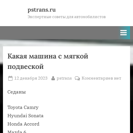
Skip
pstrans.ru
to
Экспертные советы для автомобилистов
content
Какая машина с мягкой
подвеской
Posted
By
к
12 декабря 2023
pstrans
Комментариев
нет
on
записи
Какая
Седаны
машина
с
Toyota Camry
мягкой
Hyundai Sonata
подвеско
Honda Accord
Mazda 6