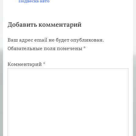
Подвеска авто
я
я
з
з
Добавить комментарий
а
а
п
п
Ваш адрес email не будет опубликован.
и
и
Обязательные поля помечены
*
с
с
ь
ь
Комментарий
*
:
: