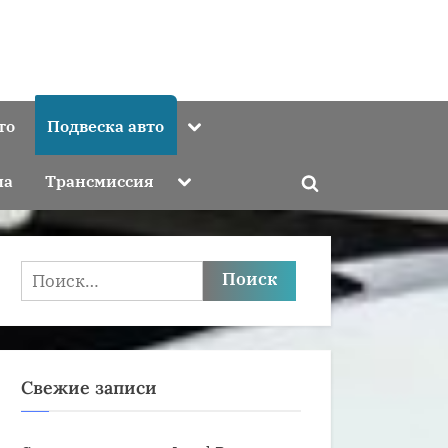
Toggle
то
Подвеска авто
sub-
menu
Toggle
ма
Трансмиссия
Toggle
sub-
menu
search
form
Найти:
Свежие записи