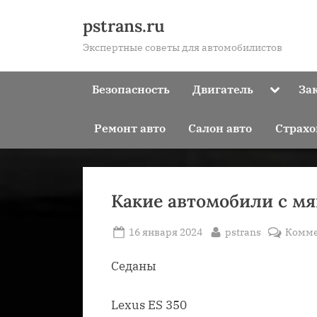
Skip
pstrans.ru
to
Экспертные советы для автомобилистов
content
Toggle
Безопасность
Двигатель
За
sub-
menu
Ремонт авто
Салон авто
Страхо
Какие автомобили с мя
Posted
By
16 января 2024
pstrans
Комме
on
Седаны
Lexus ES 350