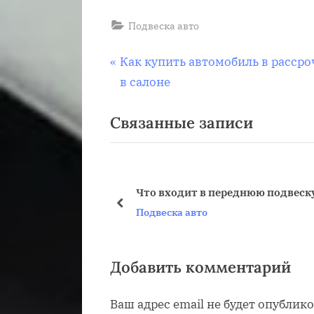
Подвеска авто
Навигация
П
Как купить автомобиль в рассро
р
в салоне
по
е
Связанные записи
д
записям
ы
д
у
Что входит в переднюю подвеск
щ
пред
Подвеска авто
а
я
з
Добавить комментарий
а
Ваш адрес email не будет опублико
п