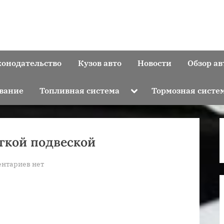
конодательство
Кузов авто
Новости
Обзор ав
Toggle
вание
Топливная система
Тормозная систе
sub-
menu
гкой подвеской
к
нтариев
нет
записи
Какие
автомобили
с