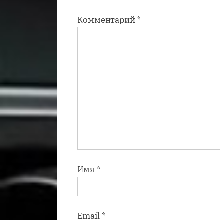
и
Комментарий
*
с
ь
:
Имя
*
Email
*