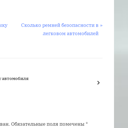
С
чку
Сколько ремней безопасности в
л
легковом автомобилей
е
д
у
ю
щ
у автомобиля
Что та
а
далее
Подвес
я
з
а
п
ван.
Обязательные поля помечены
*
и