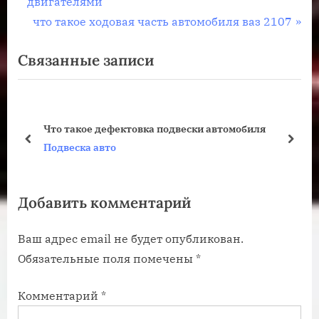
р
двигателями
по
е
С
что такое ходовая часть автомобиля ваз 2107
записям
д
л
Связанные записи
ы
е
д
д
у
у
щ
ю
Что такое дефектовка подвески автомобиля
а
щ
пред
дале
Подвеска авто
я
а
з
я
Добавить комментарий
а
з
п
а
Ваш адрес email не будет опубликован.
и
п
Обязательные поля помечены
*
с
и
ь
с
Комментарий
*
:
ь