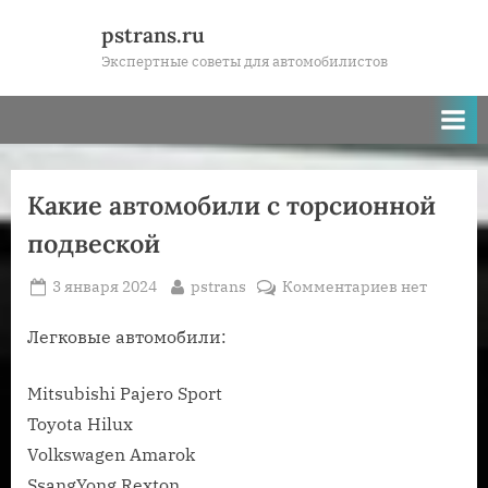
Skip
pstrans.ru
to
Экспертные советы для автомобилистов
content
Какие автомобили с торсионной
подвеской
Posted
By
к
3 января 2024
pstrans
Комментариев
нет
on
записи
Какие
Легковые автомобили:
автомобили
с
Mitsubishi Pajero Sport
торсионной
Toyota Hilux
подвеской
Volkswagen Amarok
SsangYong Rexton