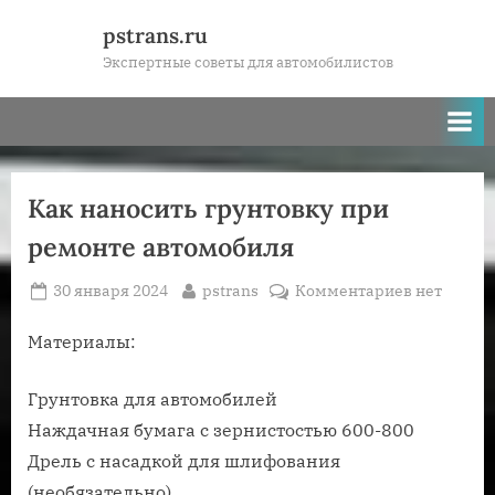
Skip
pstrans.ru
to
Экспертные советы для автомобилистов
content
Как наносить грунтовку при
ремонте автомобиля
Posted
By
к
30 января 2024
pstrans
Комментариев
нет
on
записи
Как
Материалы:
наносить
грунтовку
Грунтовка для автомобилей
при
Наждачная бумага с зернистостью 600-800
ремонте
Дрель с насадкой для шлифования
автомобил
(необязательно)