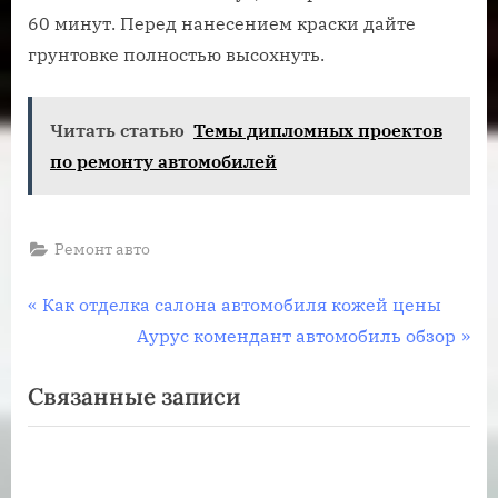
60 минут. Перед нанесением краски дайте
грунтовке полностью высохнуть.
Читать статью
Темы дипломных проектов
по ремонту автомобилей
Ремонт авто
Навигация
П
Как отделка салона автомобиля кожей цены
р
С
Аурус комендант автомобиль обзор
по
е
л
Связанные записи
записям
д
е
ы
д
д
у
у
ю