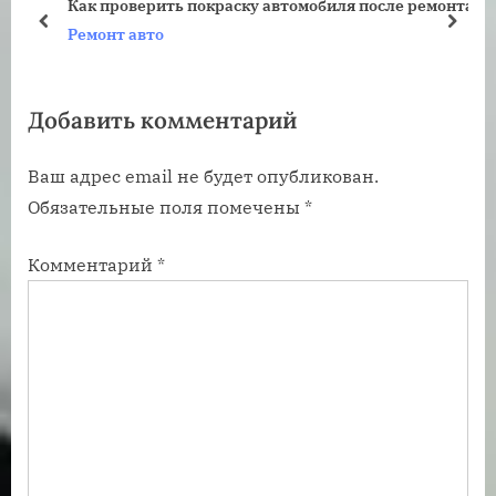
Как проверить покраску автомобиля после ремонта
щ
щ
пред
дале
Ремонт авто
а
а
я
я
Добавить комментарий
з
з
а
а
Ваш адрес email не будет опубликован.
п
п
Обязательные поля помечены
*
и
и
с
с
Комментарий
*
ь
ь
:
: