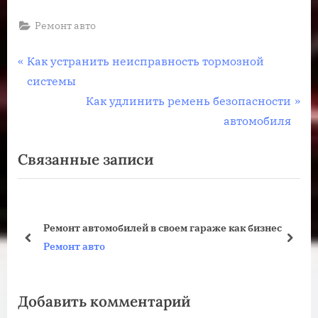
Ремонт авто
Навигация
П
Как устранить неисправность тормозной
р
системы
по
е
С
Как удлинить ремень безопасности
записям
д
л
автомобиля
ы
е
Связанные записи
д
д
у
у
щ
ю
а
щ
Ремонт автомобилей в своем гараже как бизнес
я
а
пред
дале
Ремонт авто
з
я
а
з
Добавить комментарий
п
а