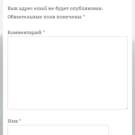
и
п
Ваш адрес email не будет опубликован.
с
и
Обязательные поля помечены
*
ь
с
:
ь
Комментарий
*
:
Имя
*