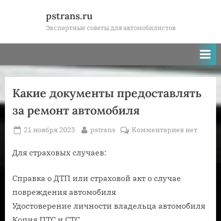
Skip
pstrans.ru
to
Экспертные советы для автомобилистов
content
Какие документы предоставлять
за ремонт автомобиля
Posted
By
к
21 ноября 2023
pstrans
Комментариев
нет
on
записи
Какие
Для страховых случаев:
документ
предостав
Справка о ДТП или страховой акт о случае
за
повреждения автомобиля
ремонт
Удостоверение личности владельца автомобиля
автомобил
Копия ПТС и СТС