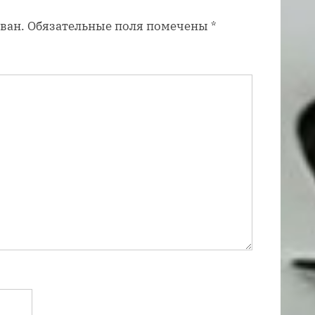
п
ван.
Обязательные поля помечены
*
и
с
ь
: