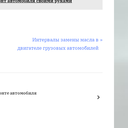
онт автомобиля своими руками
С
Интервалы замены масла в
л
двигателе грузовых автомобилей
е
д
у
ю
щ
онте автомобиля
а
далее
я
з
а