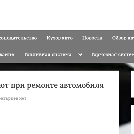
конодательство
Кузов авто
Новости
Обзор ав
Toggle
вание
Топливная система
Тормозная систе
sub-
menu
ют при ремонте автомобиля
к
нтариев
нет
записи
Какие
работы
выполняют