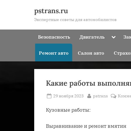
Skip
pstrans.ru
to
Экспертные советы для автомобилистов
content
Toggle
Безопасность
Двигатель
За
sub-
menu
Ремонт авто
Салон авто
Страхо
Какие работы выполня
Posted
By
29 ноября 2023
pstrans
Комме
on
Кузовные работы:
Выравнивание и ремонт вмятин