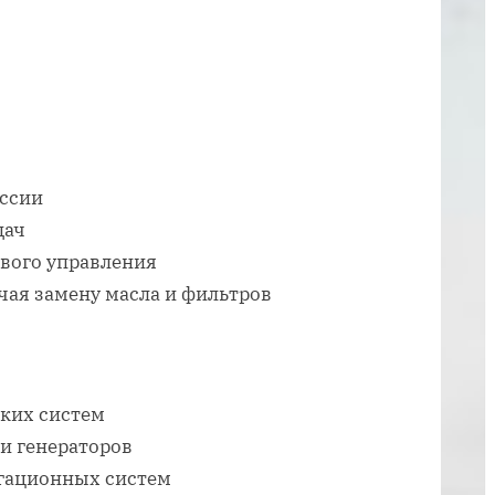
при
ремонте
автомобиля
иссии
дач
евого управления
чая замену масла и фильтров
ских систем
 и генераторов
игационных систем