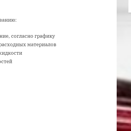
ванию:
ние, согласно графику
 расходных материалов
 жидкости
остей