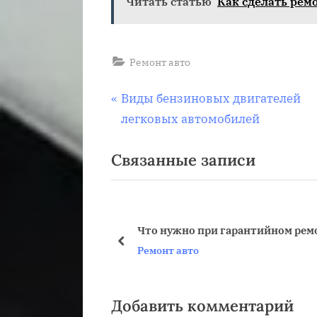
Читать статью
Как сделать рем
Ремонт авто
Навигация
П
Виды бензиновых двигателей
р
легковых автомобилей
по
е
Связанные записи
д
записям
ы
д
у
Что нужно при гарантийном рем
щ
пред
Ремонт авто
а
я
з
Добавить комментарий