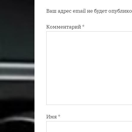
а
Ваш адрес email не будет опублико
п
и
Комментарий
*
с
ь
:
Имя
*