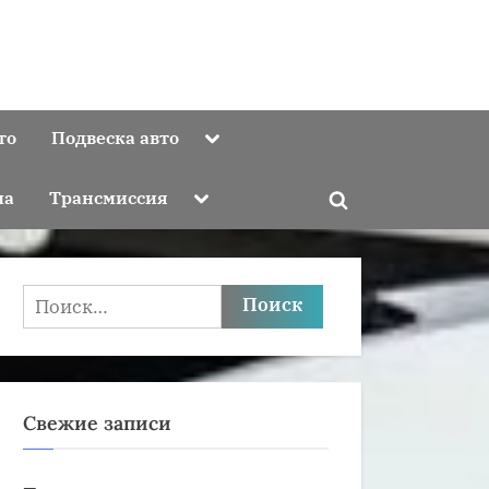
Toggle
то
Подвеска авто
sub-
menu
Toggle
ма
Трансмиссия
Toggle
sub-
menu
search
form
Найти:
Свежие записи