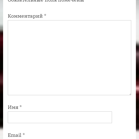
и
и
с
с
Комментарий
*
ь
ь
:
:
Имя
*
Email
*