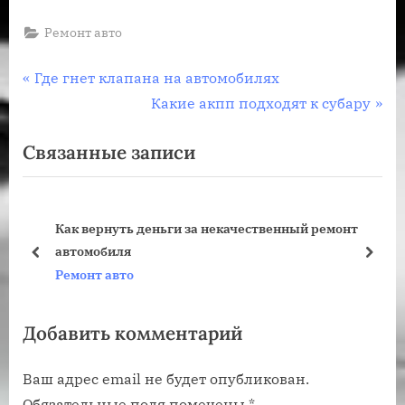
Ремонт авто
Навигация
П
Где гнет клапана на автомобилях
р
С
Какие акпп подходят к субару
по
е
л
Связанные записи
записям
д
е
ы
д
д
у
Как вернуть деньги за некачественный ремонт
у
ю
автомобиля
щ
щ
пред
дале
Ремонт авто
а
а
я
я
Добавить комментарий
з
з
а
а
Ваш адрес email не будет опубликован.
п
п
Обязательные поля помечены
*