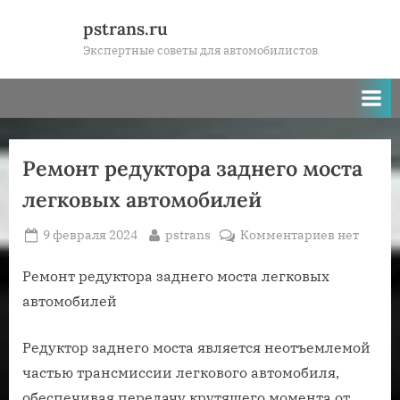
Skip
pstrans.ru
to
Экспертные советы для автомобилистов
content
Ремонт редуктора заднего моста
легковых автомобилей
Posted
By
к
9 февраля 2024
pstrans
Комментариев
нет
on
записи
Ремонт
Ремонт редуктора заднего моста легковых
редуктора
автомобилей
заднего
моста
Редуктор заднего моста является неотъемлемой
легковых
частью трансмиссии легкового автомобиля,
автомоби
обеспечивая передачу крутящего момента от