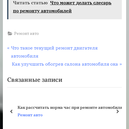
Читать статью
Что может делать слесарь
по ремонту автомобилей
Ремонт авто
Навигация
П
Что такое текущий ремонт двигателя
р
автомобиля
по
е
С
Как улучшить обогрев салона автомобиля ока
записям
д
л
Связанные записи
ы
е
д
д
у
у
щ
ю
Как рассчитать норма час при ремонте автомобиля
а
щ
пред
дале
Ремонт авто
я
а
з
я