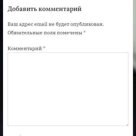
Добавить комментарий
а
з
п
а
Ваш адрес email не будет опубликован.
и
п
Обязательные поля помечены
*
с
и
ь
с
Комментарий
*
:
ь
: