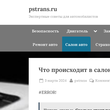
Skip
pstrans.ru
to
Экспертные советы для автомобилистов
content
Toggle
Безопасность
Двигатель
За
sub-
menu
Ремонт авто
Салон авто
Страхо
Что происходит в сало
Posted
By
3 марта 2024
pstrans
Коммен
on
#ERROR!
Читать статью
Сколько стоит п