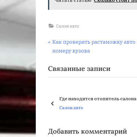
Салон авто
Навигация
П
Как проверить растаможку авто
р
номеру кузова
по
е
Связанные записи
д
записям
ы
д
у
Где находится отопитель салона
щ
пред
Салон авто
а
я
з
Добавить комментарий