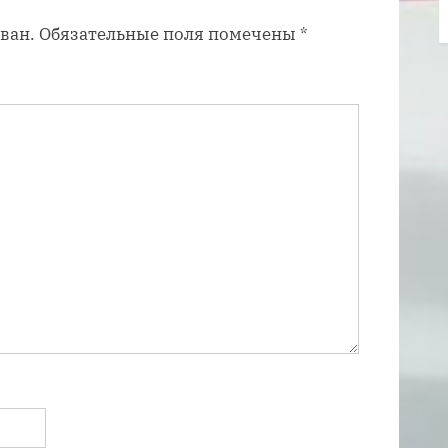
п
ван.
Обязательные поля помечены
*
и
с
ь
: