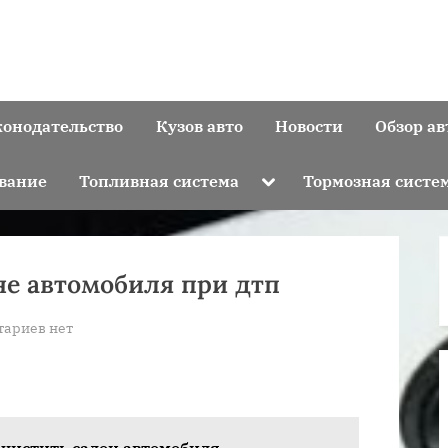
конодательство
Кузов авто
Новости
Обзор ав
Toggle
вание
Топливная система
Тормозная систе
sub-
menu
не автомобиля при дтп
к
тариев
нет
записи
Что
происходит
в
очистить салон автомобиля