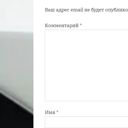
а
Ваш адрес email не будет опублико
п
и
Комментарий
*
с
ь
:
Имя
*