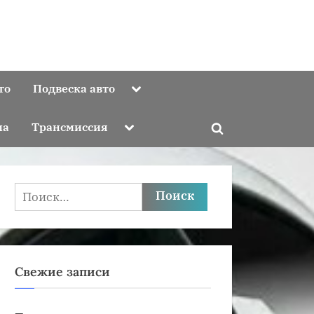
Toggle
то
Подвеска авто
sub-
menu
Toggle
ма
Трансмиссия
Toggle
sub-
menu
search
form
Найти:
Свежие записи