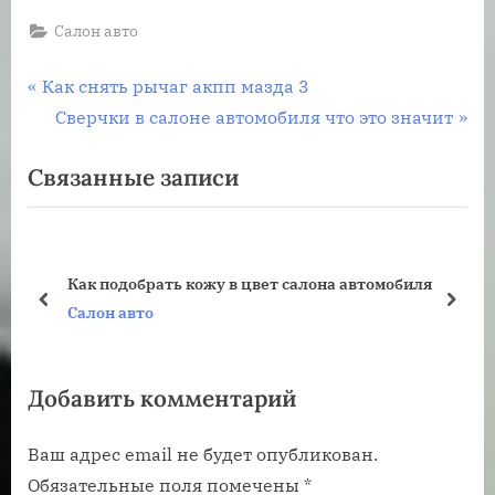
Салон авто
Навигация
П
Как снять рычаг акпп мазда 3
р
С
Сверчки в салоне автомобиля что это значит
по
е
л
Связанные записи
записям
д
е
ы
д
д
у
у
ю
Как подобрать кожу в цвет салона автомобиля
щ
щ
пред
дале
Салон авто
а
а
я
я
Добавить комментарий
з
з
а
а
Ваш адрес email не будет опубликован.
п
п
Обязательные поля помечены
*
и
и