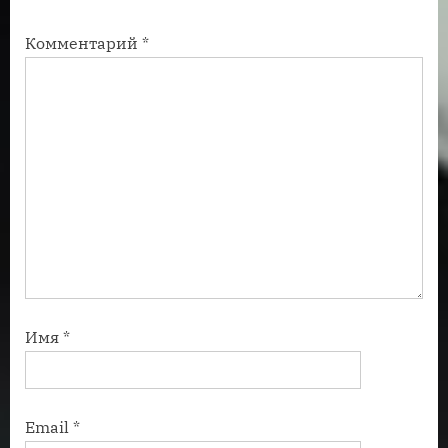
с
с
Комментарий
*
ь
ь
:
:
Имя
*
Email
*