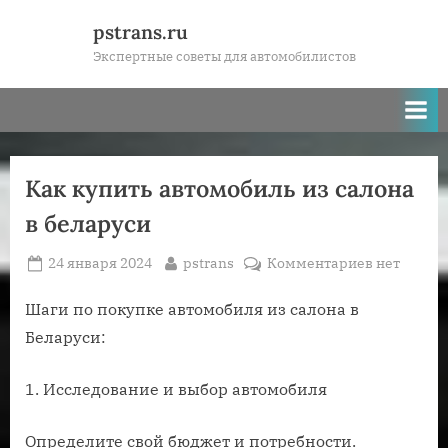
Skip
pstrans.ru
to
Экспертные советы для автомобилистов
content
Как купить автомобиль из салона
в беларуси
Posted
By
к
24 января 2024
pstrans
Комментариев
нет
on
записи
Как
Шаги по покупке автомобиля из салона в
купить
Беларуси:
автомобил
из
1. Исследование и выбор автомобиля
салона
в
Определите свой бюджет и потребности.
беларуси