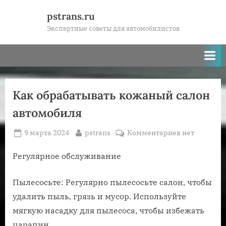
Skip
pstrans.ru
to
Экспертные советы для автомобилистов
content
Как обрабатывать кожаный салон
автомобиля
Posted
By
к
9 марта 2024
pstrans
Комментариев
нет
on
записи
Как
Регулярное обслуживание
обрабатыват
кожаный
Пылесосьте: Регулярно пылесосьте салон, чтобы
салон
удалить пыль, грязь и мусор. Используйте
автомобиля
мягкую насадку для пылесоса, чтобы избежать
царапин.