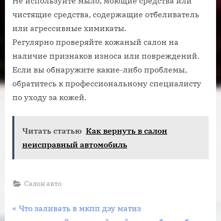
Не используйте мыло, моющие средства или
чистящие средства, содержащие отбеливатель
или агрессивные химикаты.
Регулярно проверяйте кожаный салон на
наличие признаков износа или повреждений.
Если вы обнаружите какие-либо проблемы,
обратитесь к профессиональному специалисту
по уходу за кожей.
Читать статью
Как вернуть в салон
неисправный автомобиль
Салон авто
Навигация
П
Что заливать в мкпп дэу матиз