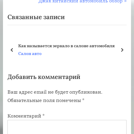
р
С
Джак китайский автомобиль обзор
по
е
л
Связанные записи
записям
д
е
ы
д
д
у
у
ю
Как называется зеркало в салоне автомобиля
щ
щ
пред
дале
Салон авто
а
а
я
я
Добавить комментарий
з
з
а
а
Ваш адрес email не будет опубликован.
п
п
Обязательные поля помечены
*
и
и
с
с
Комментарий
*
ь
ь
:
: