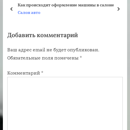
у
ю
Как происходит оформление машины в салоне
щ
щ
пред
дале
Салон авто
а
а
я
я
Добавить комментарий
з
з
а
а
Ваш адрес email не будет опубликован.
п
п
Обязательные поля помечены
*
и
и
с
с
Комментарий
*
ь
ь
:
: