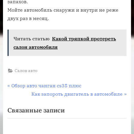
запахов.
Мойте автомобиль снаружи и внутри не реже
двух раз в месяц.
Читать статью
Какой тряпкой протереть
салон автомобиля
Салон авто
Навигация
П
Обзор авто чанган cs35 плюс
р
С
Как запороть двигатель в автомобиле
по
е
л
Связанные записи
записям
д
е
ы
д
д
у