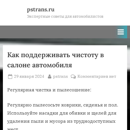
Skip
pstrans.ru
to
Экспертные советы для автомобилистов
content
Как поддерживать чистоту в
салоне автомобиля
Posted
By
к
29 января 2024
pstrans
Комментариев
нет
on
записи
Как
Регулярная чистка и пылесошение:
поддержи
чистоту
Регулярно пылесосьте коврики, сиденья и пол.
в
Используйте насадки для обивки и щелей для
салоне
удаления пыли и мусора из труднодоступных
автомобил
мест.