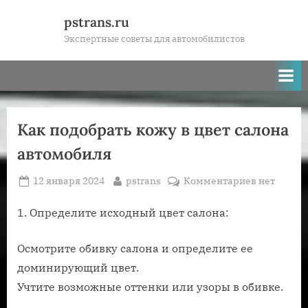
Skip
pstrans.ru
to
Экспертные советы для автомобилистов
content
Как подобрать кожу в цвет салона
автомобиля
Posted
By
к
12 января 2024
pstrans
Комментариев
нет
on
записи
Как
1. Определите исходный цвет салона:
подобрать
кожу
Осмотрите обивку салона и определите ее
в
доминирующий цвет.
цвет
Учтите возможные оттенки или узоры в обивке.
салона
автомобил