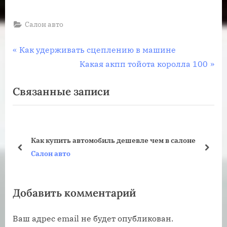
Салон авто
Навигация
П
Как удерживать сцеплению в машине
р
С
Какая акпп тойота королла 100
по
е
л
Связанные записи
записям
д
е
ы
д
д
у
у
ю
Как купить автомобиль дешевле чем в салоне
щ
щ
пред
дале
Салон авто
а
а
я
я
Добавить комментарий
з
з
а
а
Ваш адрес email не будет опубликован.
п
п