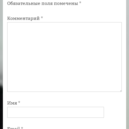
Обязательные поля помечены
*
и
и
с
с
Комментарий
*
ь
ь
:
:
Имя
*
Email
*