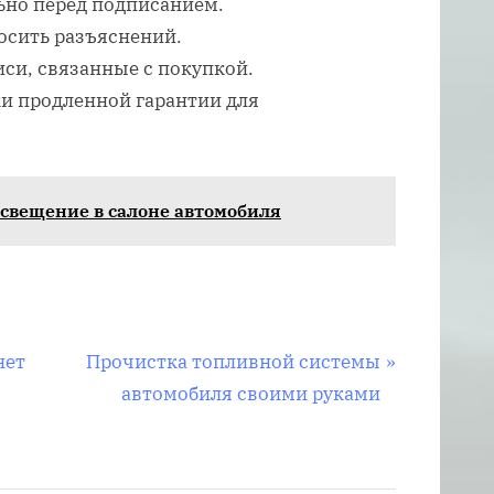
ьно перед подписанием.
росить разъяснений.
си, связанные с покупкой.
и продленной гарантии для
освещение в салоне автомобиля
С
нет
Прочистка топливной системы
л
автомобиля своими руками
е
д
у