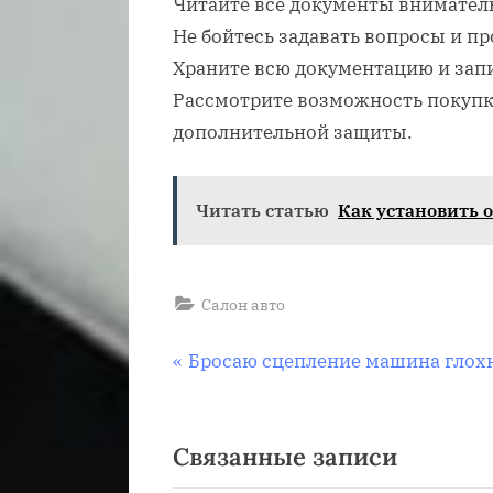
Читайте все документы внимател
Не бойтесь задавать вопросы и п
Храните всю документацию и запи
Рассмотрите возможность покупк
дополнительной защиты.
Читать статью
Как установить 
Салон авто
Навигация
П
Бросаю сцепление машина глох
р
по
е
Связанные записи
д
записям
ы