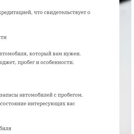
с
пробегом
редитацией, что свидетельствует о
в
салоне
сти
автомобиля, который вам нужен.
юджет, пробег и особенности.
 запасы автомобилей с пробегом.
 состояние интересующих вас
обиля