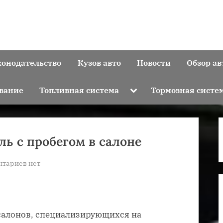
конодательство
Кузов авто
Новости
Обзор ав
Toggle
вание
Топливная система
Тормозная систе
sub-
menu
ль с пробегом в салоне
к
нтариев
нет
записи
Как
покупать
автомобиль
салонов, специализирующихся на