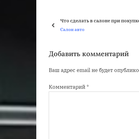
д
у
Что сделать в салоне при покуп
щ
пред
Салон авто
а
я
з
Добавить комментарий
а
Ваш адрес email не будет опублико
п
и
Комментарий
*
с
ь
: