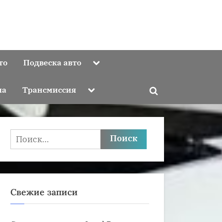
Toggle
то
Подвеска авто
sub-
menu
Toggle
ма
Трансмиссия
Toggle
sub-
menu
search
form
Найти:
Свежие записи