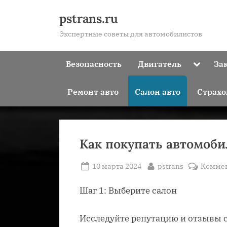
Skip
pstrans.ru
to
Экспертные советы для автомобилистов
content
Toggle
Безопасность
Двигатель
За
sub-
menu
Ремонт авто
Салон авто
Страхо
Как покупать автомоби
Posted
By
10 марта 2024
pstrans
Комме
on
Шаг 1: Выберите салон
Исследуйте репутацию и отзывы 